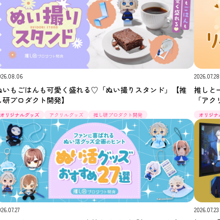
026.08.06
2026.07.28
ぬいもごはんも可愛く盛れる♡「ぬい撮りスタンド」【推
推しと
し研プロダクト開発】
「アク
ダクト
オリジナルグッズ
アクリルグッズ
推し研プロダクト開発
オリジナ
026.07.27
2026.07.23