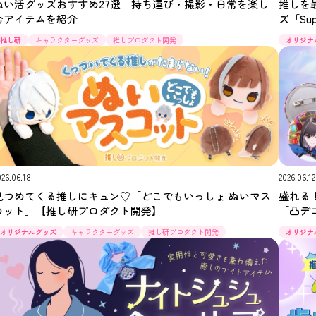
ぬい活グッズおすすめ27選｜持ち運び・撮影・日常を楽し
推しを
むアイテムを紹介
ズ「Su
推し研
キャラクターグッズ
推しプロダクト開発
オリジナ
026.06.18
2026.06.12
見つめてくる推しにキュン♡「どこでもいっしょ ぬいマス
盛れる
コット」【推し研プロダクト開発】
「凸デ
オリジナルグッズ
キャラクターグッズ
推し研プロダクト開発
オリジナ