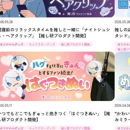
026.05.28
2026.05.2
就寝前のリラックスタイムを推しと一緒に「ナイトシュシ
推しの
ュ・ヘアクリップ」【推し研プロダクト開発】
タンド
オリジナルグッズ
キャラクターグッズ
推し研プロダクト開発
オリジナ
推し研プ
026.05.11
2026.04.2
いつでもどこでもぎゅっと抱きつく「はぐつきぬい」【推
“かわ
し研プロダクト開発】
みミラ
オリジナルグッズ
キャラクターグッズ
推し研プロダクト開発
オリジナ