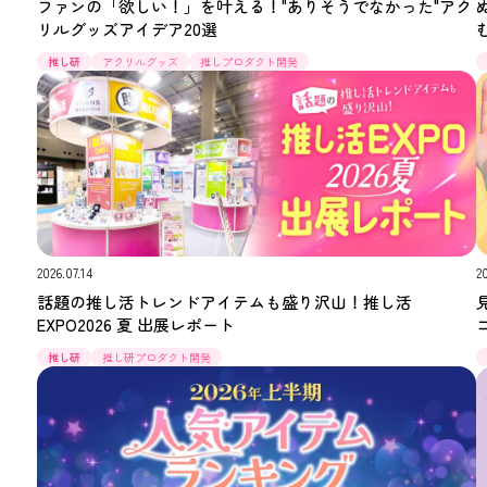
ファンの「欲しい！」を叶える！"ありそうでなかった"アク
リルグッズアイデア20選
推し研
アクリルグッズ
推しプロダクト開発
2026.07.14
2
話題の推し活トレンドアイテムも盛り沢山！推し活
EXPO2026 夏 出展レポート
推し研
推し研プロダクト開発