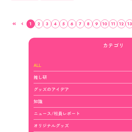
1
2
3
4
5
6
7
8
9
10
11
12
13
カテゴリ
ALL
推し研
グッズのアイデア
知識
ニュース/社員レポート
オリジナルグッズ