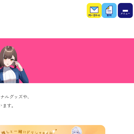
お問
お役
い合
立ち
わせ
資料
ジナルグッズや、
います。