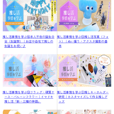
推し活事情を学ぶ⑯本人不在の誕生日
推し活事情を学ぶ⑬推し活写真（フォ
会（生誕祭）｜お店や自宅で推しの
ト）｜ぬい撮り・アクスタ撮影の基
生誕をお祝い♪
本
推し活事情を学ぶ⑩フラッグ・硬質ケ
推し活事情を学ぶ⑨推しキーホルダー
ース・バルーンフラワー｜イマドキ
研究｜カスタマイズして作る推しグ
推し活「新・三種の神器」
ッズ