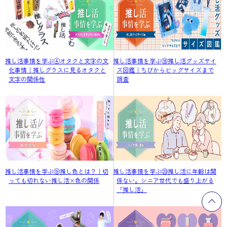
推し活事情を学ぶ④オタクと文字の文
推し活事情を学ぶ⑱推し活グッズサイ
化事情｜推しグラスに見るオタクと
ズ図鑑｜ちびからビッグサイズまで
文字の関係性
調査
推し活事情を学ぶ⑲推し色とは？｜切
推し活事情を学ぶ⑳推し活に年齢は関
っても切れない推し活×色の関係
係ない。シニア世代でも盛り上がる
「推し活」