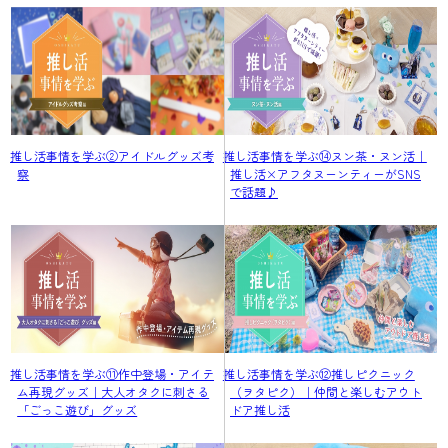
推し活事情を学ぶ②アイドルグッズ考
推し活事情を学ぶ⑭ヌン茶・ヌン活｜
察
推し活×アフタヌーンティーがSNS
で話題♪
推し活事情を学ぶ⑪作中登場・アイテ
推し活事情を学ぶ⑫推しピクニック
ム再現グッズ｜大人オタクに刺さる
（ヲタピク）｜仲間と楽しむアウト
「ごっこ遊び」グッズ
ドア推し活