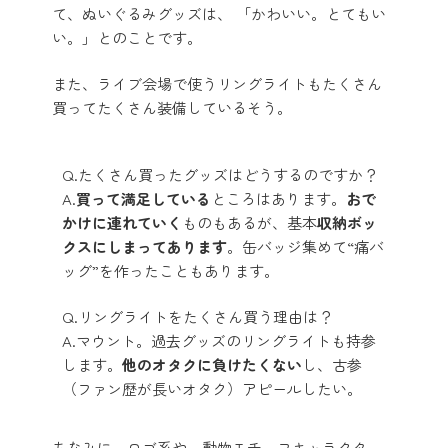
て、ぬいぐるみグッズは、
「かわいい。とてもい
い。」とのことです。
また、ライブ会場で使うリングライトもたくさん
買ってたくさん装備しているそう。
Q.たくさん買ったグッズはどうするのですか？
A.
買って満足している
ところはあります。
おで
かけに連れていく
ものもあるが、基本
収納ボッ
クスにしまってあります
。缶バッジ集めて“痛バ
ッグ”を作ったこともあります。
Q.リングライトをたくさん買う理由は？
A.マウント。過去グッズのリングライトも持参
します。
他のオタクに負けたくない
し、古参
（ファン歴が長いオタク）アピールしたい。
ちなみに、ロゴ系や、動物モチーフキャラクター