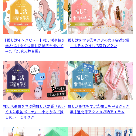
【推し活インタビュー】推し活事情を
推し活を学ぶ⑤オタクの女子会近況編
学ぶ⑰オタクに推し活状況を聞いて
｜ホテルの推し活宿泊プラン
みた『2.5次元舞台編』
推し活事情を学ぶ⑥推し活定番「ぬい
推し活事情を学ぶ⑦推しを守るグッズ
ぐるみ収納ポーチ」｜小さき命「推
集｜進化系アクスタ収納アイテム
しぬい」とオタク