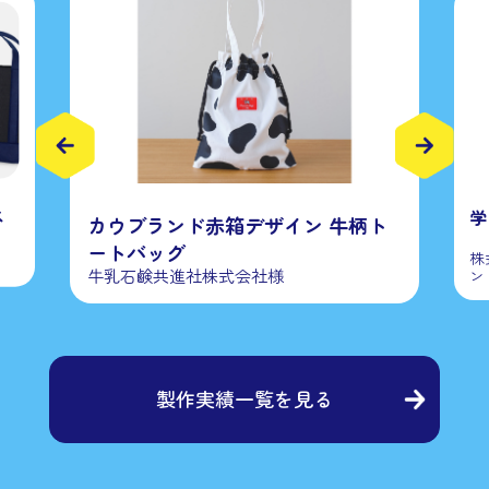
ベ
学
カウブランド赤箱デザイン 牛柄ト
ートバッグ
株
牛乳石鹸共進社株式会社様
ン
製作実績一覧を見る