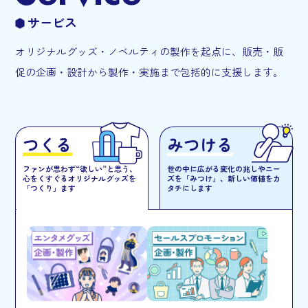
モノづくりの豊富な実績とノウハウを活かし、
サービス
ファン自身もまだ言葉にできない「欲しい」をカタ
チにします。
オリジナルグッズ・ノベルティの製作を起点に、販売・販
促の企画・設計から製作・実施まで包括的に支援します。
ファン視点で発想し、プロ企画で創り上げる。
それが、私たちトランスの“モノづくりへの想い”で
す。
つくる
みつける
詳しく見る
ファンが思わず“欲しい”と思う、
世の中に広がる変化の兆しやニー
心をくすぐるオリジナルグッズを
ズを「みつけ」、
新しい価値をカ
「つくり」ます
タチにします