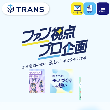
お問
お役
い合
立ち
わせ
資料