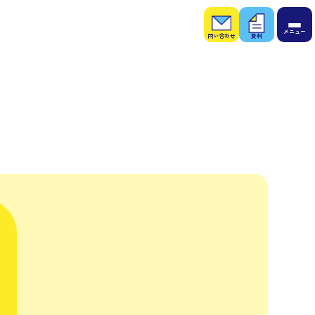
お問
お役
い合
立ち
わせ
資料