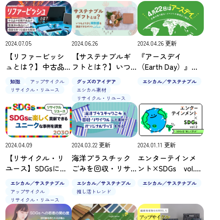
2024.07.05
2024.06.26
2024.04.26 更新
【リファービッシ
【サステナブルギ
『アースデイ
ュとは？】中古品
フトとは？】いつ
（Earth Day）』と
や初期不良品が整
もより少し特別感
は？｜できること
知識
アップサイクル
グッズのアイデア
エシカル／サステナブル
備済み製品として
を演出できるギフ
や企業の取り組
リサイクル・リユース
エシカル素材
価値を持つ仕組み
トアイデア
み・イベントをご
リサイクル・リユース
を解説
紹介！
2024.04.09
2024.03.22 更新
2024.01.11 更新
【リサイクル・リ
海洋プラスチック
エンターテインメ
ユース】SDGsに楽
ごみを回収・リサ
ント×SDGs vol.2
しく貢献できるユ
イクルした素材で
SDGsを“楽しく学
エシカル／サステナブル
エシカル／サステナブル
エシカル／サステナブル
ニークな事例を調
オリジナルグッズ
ぶ”
アップサイクル
推し活トレンド
査
を作る。
リサイクル・リユース