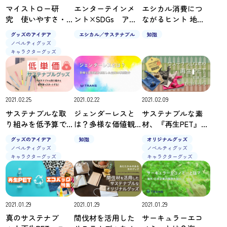
マイストロー研
エンターテインメ
エシカル消費につ
究 使いやすさ・
ント×SDGs アー
ながるヒント 地球
デザイン性いろい
ティストたちのサ
にやさしい商品の
グッズのアイデア
エシカル／サステナブル
知識
ろ試してみた！
ステナブルな活動
印『認証マーク』
ノベルティグッズ
キャラクターグッズ
2021.02.25
2021.02.22
2021.02.09
サステナブルな取
ジェンダーレスと
サステナブルな素
り組みを低予算で
は？多様な価値観
材、『再生PET』を
スタートする！低
を表現した企画の
使ったエコバッグ
グッズのアイデア
知識
オリジナルグッズ
単価サステナブル
事例紹介
ノベルティグッズ
ノベルティグッズ
グッズ
キャラクターグッズ
キャラクターグッズ
2021.01.29
2021.01.29
2021.01.29
真のサステナブ
間伐材を活用した
サーキュラーエコ