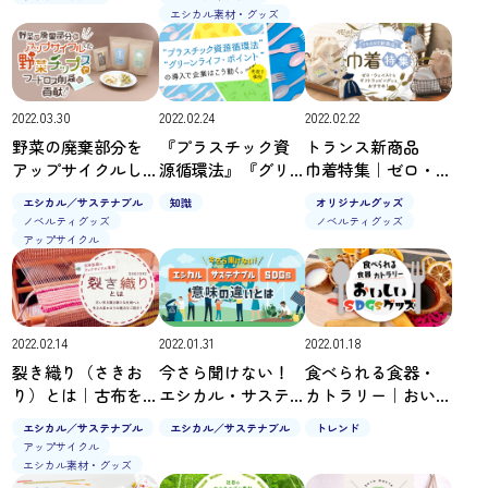
せる”取り組み
性やメリットを解
エシカル素材・グッズ
説
2022.03.30
2022.02.24
2022.02.22
野菜の廃棄部分を
『プラスチック資
トランス新商品
アップサイクルし
源循環法』『グリ
巾着特集｜ゼロ・
た野菜チップスで
ーンライフ・ポイ
ウェイストなギフ
エシカル／サステナブル
知識
オリジナルグッズ
フードロス削減に
ント』の導入で企
トラッピングにも
ノベルティグッズ
ノベルティグッズ
貢献！
業はこう動く。先
おすすめ！
アップサイクル
取り事例ピックア
ップ
2022.02.14
2022.01.31
2022.01.18
裂き織り（さきお
今さら聞けない！
食べられる食器・
り）とは｜古布を
エシカル・サステ
カトラリー｜おい
裂き新たな生地へ
ナブル・SDGs意味
しいSDGsグッズ
エシカル／サステナブル
エシカル／サステナブル
トレンド
と生まれ変わるそ
の違いとは
アップサイクル
の魅力をご紹介！
エシカル素材・グッズ