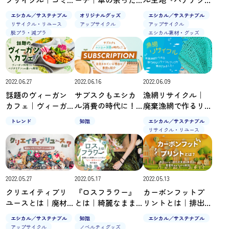
にしない、二次利
生地をアップサイ
ロス』｜廃棄部分
エシカル／サステナブル
オリジナルグッズ
エシカル／サステナブル
用できるおもしろ
クルしたサステナ
を活用して環境を
リサイクル・リユース
アップサイクル
アップサイクル
アイデア事例
ブルなグッズ
守る
脱プラ・減プラ
エシカル素材・グッズ
2022.06.27
2022.06.16
2022.06.09
話題のヴィーガン
サブスクもエシカ
漁網リサイクル｜
カフェ｜ヴィーガ
ル消費の時代に！
廃棄漁網で作るリ
ン料理とは？ベジ
注目されている理
サイクルグッズを
トレンド
知識
エシカル／サステナブル
タリアンとの違い
由や事例も紹介
集めてみました！
リサイクル・リユース
も解説
2022.05.27
2022.05.17
2022.05.13
クリエイティブリ
『ロスフラワー』
カーボンフットプ
ユースとは｜廃材
とは｜綺麗なまま
リントとは｜排出
がリサイクルアー
廃棄されてしまう
される二酸化炭素
エシカル／サステナブル
知識
エシカル／サステナブル
ト作品になる魅力
花を“もう一度咲か
量を表示する重要
アップサイクル
ノベルティグッズ