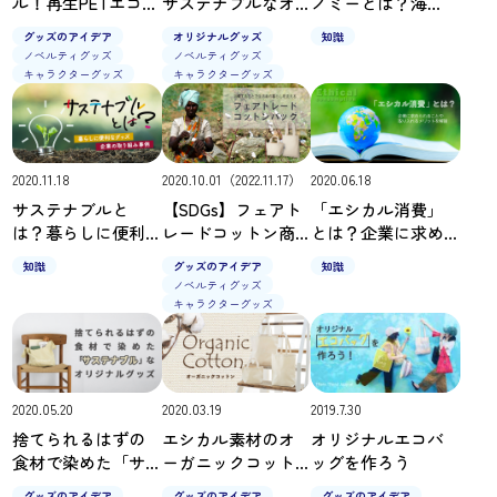
ル！再生PETエコバ
サステナブルなオ
ノミーとは？海
ッグ特集
リジナルグッズ
外・日本企業の事
グッズのアイデア
オリジナルグッズ
知識
例を紹介
ノベルティグッズ
ノベルティグッズ
キャラクターグッズ
キャラクターグッズ
2020.11.18
2020.10.01（2022.11.17）
2020.06.18
サステナブルと
【SDGs】フェアト
「エシカル消費」
は？暮らしに便利
レードコットン商
とは？企業に求め
なグッズ、企業の
品特集｜途上国の
られることや取り
知識
グッズのアイデア
知識
取り組み事例を紹
生産者を支援する
入れるメリット
ノベルティグッズ
介
取り組み
キャラクターグッズ
2020.05.20
2020.03.19
2019.7.30
捨てられるはずの
エシカル素材のオ
オリジナルエコバ
食材で染めた「サ
ーガニックコット
ッグを作ろう
ステナブル」なオ
ンを使ったグッズ
グッズのアイデア
グッズのアイデア
グッズのアイデア