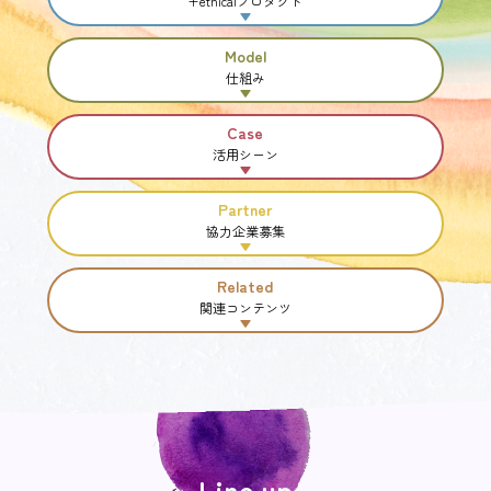
+ethicalプロダクト
Model
仕組み
Case
活用シーン
Partner
協力企業募集
Related
関連コンテンツ
Line up