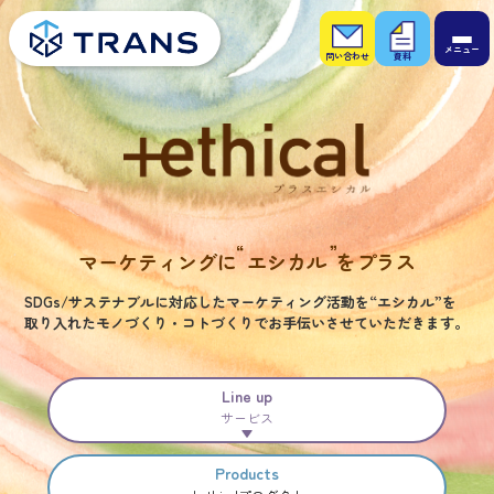
お問
お役
い合
立ち
わせ
資料
マーケティングに
エシカル
をプラス
SDGs/サステナブルに対応したマーケティング活動を
“エシカル”を
取り入れたモノづくり・コトづくりで
お手伝いさせていただきます。
Line up
サービス
Products