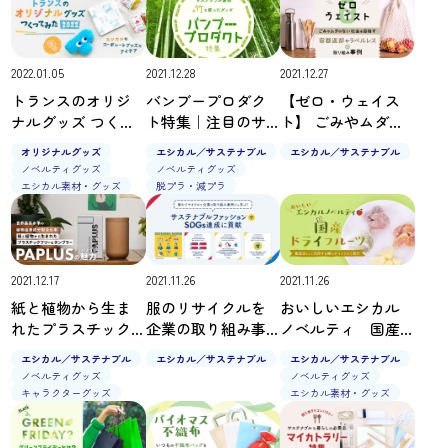
2022.01.05
2021.12.28
2021.12.27
トランスのオリジ
バンブープロダク
【ゼロ・ウェイス
ナルグッズ つくっ
ト特集｜注目のサ
ト】 ごみやムダの
てみた2022｜エシ
ステナブル素材
ない社会を目指
オリジナルグッズ
エシカル／サステナブル
エシカル／サステナブル
カルなコーポレー
「竹」を使ったグ
す“容器返却“や”ラ
ノベルティグッズ
ノベルティグッズ
トグッズのアイデ
ッズ
ベルレス“の取り組
エシカル素材・グッズ
脱プラ・減プラ
ア
み事例
2021.12.17
2021.11.26
2021.11.26
紙と植物から生ま
服のリサイクルを
おいしいエシカル
れたプラスチック
企業の取り組み事
ノベルティ 国産
フリーなタンブラ
例から学ぶ！
ドライフルーツ
エシカル／サステナブル
エシカル／サステナブル
エシカル／サステナブル
ー『PAPLUS®（パ
サステナブルファ
ノベルティグッズ
ノベルティグッズ
プラス）』の魅力
ッションでSDGs達
キャラクターグッズ
エシカル素材・グッズ
成に貢献