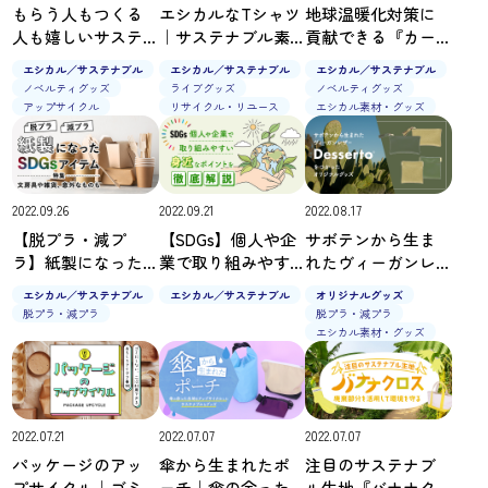
もらう人もつくる
エシカルなTシャツ
地球温暖化対策に
人も嬉しいサステ
｜サステナブル素
貢献できる『カー
ナブルなノベルテ
材を使ったオリジ
ボンオフセット付
エシカル／サステナブル
エシカル／サステナブル
エシカル／サステナブル
ィ｜洋服の残反も
ナルグッズの新定
き商品』
ノベルティグッズ
ライブグッズ
ノベルティグッズ
無駄なく使ったフ
番
アップサイクル
リサイクル・リユース
エシカル素材・グッズ
ェアトレードグッ
ズ
2022.09.26
2022.09.21
2022.08.17
【脱プラ・減プ
【SDGs】個人や企
サボテンから生ま
ラ】紙製になった
業で取り組みやす
れたヴィーガンレ
SDGsアイテム特集
い身近なポイント
ザー『Desserto®』
エシカル／サステナブル
エシカル／サステナブル
オリジナルグッズ
｜文房具や雑貨、
を徹底解説
をつかったオリジ
脱プラ・減プラ
脱プラ・減プラ
意外なものも
ナルグッズ
エシカル素材・グッズ
2022.07.21
2022.07.07
2022.07.07
パッケージのアッ
傘から生まれたポ
注目のサステナブ
プサイクル｜ゴミ
ーチ｜傘の余った
ル生地『バナナク