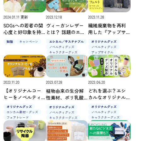
2024.01.11 更新
2023.12.18
2023.11.28
SDGsへの若者の関
ヴィーガンレザー
繊維廃棄物を再利
心度と好印象を持
とは？ 話題のエシ
用した『アップサ
たれる企業の取り
カル素材について
イクルフェルト』
知識
キャンペーン
エシカル／サステナブル
オリジナルグッズ
組み・プロモーシ
知る
をつかったオリジ
ノベルティグッズ
ノベルティグッズ
ョン事例
ナルグッズ製作
キャラクターグッズ
アップサイクル
2023.11.20
2023.06.20
2023.07.28
【オリジナルコー
どれを選ぶ？エシ
植物由来の生分解
ヒーをノベルティ
カルなオリジナル
性素材、ポリ乳酸
に】毎日のコーヒ
グッズ製作の手法
ファイバーPlaX™の
オリジナルグッズ
オリジナルグッズ
オリジナルグッズ
ーでおいしく楽し
をご紹介
高機能オリジナル
エシカル素材・グッズ
ノベルティグッズ
ノベルティグッズ
く社会貢献｜
タオル
フェアトレード
キャラクターグッズ
キャラクターグッズ
SHIBUYA COFFEE
PROJECT