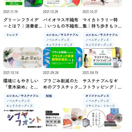
2021.11.19
2021.10.29
2021.10.27
グリーンフライデ
バイオマス不織布
マイカトラリー特
ーとは？｜消費者
｜いつもの不織布
集｜持ち歩きもコ
にも嬉しい企業の
バッグをサステナ
ンパクト！サステ
トレンド
エシカル／サステナブル
エシカル／サステナブル
SDGs事例
ブルな生地に切り
ナブルな暮らしの
ノベルティグッズ
ノベルティグッズ
替えませんか？
必需品
キャラクターグッズ
キャラクターグッズ
2021.10.18
2021.09.28
2021.08.19
環境にもやさしい
プラごみ削減のた
サステナブルなギ
「草木染め」と
めのプラスチック
フトラッピング｜
は？ その方法やグ
資源循環促進法と
TRANSオリジナル
エシカル／サステナブル
知識
オリジナルグッズ
ッズもご紹介！
は｜企業がすべき
グッズ企画
ノベルティグッズ
ノベルティグッズ
ことについても紹
キャラクターグッズ
リサイクル・リユース
介