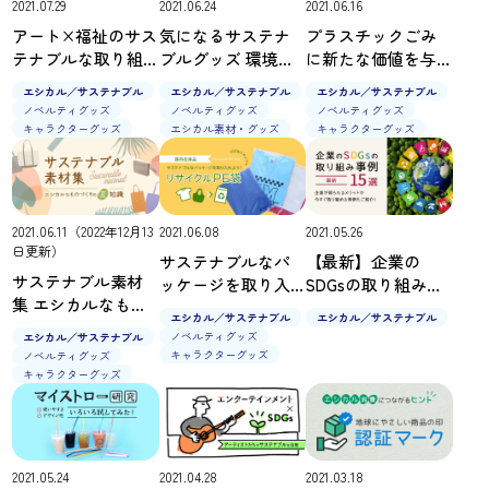
2021.07.29
2021.06.24
2021.06.16
アート×福祉のサス
気になるサステナ
プラスチックごみ
テナブルな取り組
ブルグッズ 環境に
に新たな価値を与
み「シブヤフォン
やさしい「保存容
える 100%リサイク
エシカル／サステナブル
エシカル／サステナブル
エシカル／サステナブル
ト」の起用事例
器」を集めました
ルプラスチックグ
ノベルティグッズ
ノベルティグッズ
ノベルティグッズ
ッズ
キャラクターグッズ
エシカル素材・グッズ
キャラクターグッズ
2021.06.11（2022年12月13
2021.06.08
2021.05.26
日更新）
サステナブルなパ
【最新】企業の
サステナブル素材
ッケージを取り入
SDGsの取り組み事
集 エシカルなもの
れよう！リサイク
例15選｜企業が得ら
エシカル／サステナブル
エシカル／サステナブル
づくりの豆知識
ルPE袋
れるメリットや今
ノベルティグッズ
エシカル／サステナブル
すぐ取り組める事
キャラクターグッズ
ノベルティグッズ
例もご紹介！
キャラクターグッズ
2021.05.24
2021.04.28
2021.03.18