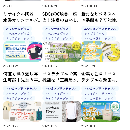
2023.03.03
2023.02.21
2023.01.30
リサイクル陶器｜
SDGsの6項目に該
新たなビジネスへ
定番オリジナルグ
当！注目のおいし
の展開も？可能性
ッズをサステナブ
いオーガニックテ
あふれるアップサ
オリジナルグッズ
オリジナルグッズ
エシカル／サステナブル
ル素材で
ィーを、ハイセン
イクル事例をご紹
ノベルティグッズ
ノベルティグッズ
アップサイクル
スなオリジナルグ
介
キャラクターグッズ
キャラクターグッズ
エシカル素材・グッズ
ッズにしません
か？
2023.01.27
2023.01.17
2022.11.21
何度も繰り返し再
サステナブルで高
企業も注目！サス
生可能！先進の再
機能な「工業用ク
テナブルな新素材
生ポリエステル
レープ紙」で作製
「バナナペーパ
エシカル／サステナブル
エシカル／サステナブル
エシカル／サステナブル
「BRING
するオリジナルグ
ー」特集｜人と環
ノベルティグッズ
ノベルティグッズ
リサイクル・リユース
Material™」で作ら
ッズ！レジャーシ
境に優しいエシカ
キャラクターグッズ
キャラクターグッズ
エシカル素材・グッズ
れたBLANK
ートやケースなど
ルな紙を使ったオ
APPAREL™の Tシャ
複数ご紹介
リジナルグッズ
ツ＆エコバッグ
2022.10.28
2022.10.12
2022.10.03