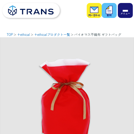
お問
お役
い合
立ち
わせ
資料
TOP
+ethical
+ethicalプロダクト一覧
バイオマス不織布 ギフトバッグ