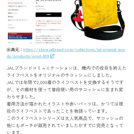
出典元：
https://store.jalbrand.co.jp/collections/jal-original-goo
ds/products/prod-009
JALブランドコミュニケーションは、機内での役目を終えた
ライフベストをオリジナルのサコッシュにしました。
JALでは年間で2,000着のライフベストを交換するそうです
が、その廃材を使って普段使い用のサコッシュに生まれ変
わらせました。
着用方法が描かれたイラストや赤いパーツは、かつては現
役のライフベストであったことを物語っています。
このライフベストシリーズは大人気商品で、サコッシュの
他にもポーチが販売されていましたがすでに完売となって
います。