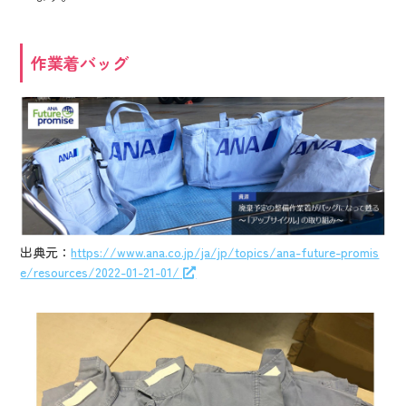
作業着バッグ
出典元：
https://www.ana.co.jp/ja/jp/topics/ana-future-promis
e/resources/2022-01-21-01/