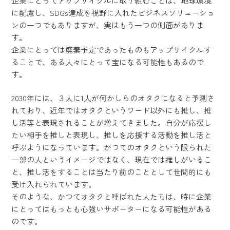
企業にとってアップサイクルに取り組むことは、地球環境
に配慮し、SDGs達成を視野に入れたビジネスソリューショ
ンの一つでもありますが、実はもう一つの側面がありま
す。
企業にとっては廃棄予定であったものもアップサイクルす
ることで、ある人々にとって宝になる可能性もあるので
す。
2030年には、３人に1人が何かしらのオタクになると予測さ
れており、近年ではオタクというワード以外にも推し、推
し活等と表現されることが増えてきました。自分が応援し
たい相手を推しと表現し、推しを応援する活動を推し活と
呼ぶようになっています。かつてのオタクという限られた
一部の人というイメージではなく、現在では推しがいるこ
と、推し活をすることは当たり前のこととして世間的にも
受け入れられています。
そのような、かつてオタクと呼ばれた人たちは、時に企業
にとってはもっとも心強いサポーターになる可能性がある
のです。