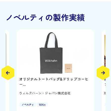
ノベルティの製作実績
げノ
オリジナルトートバッグ&ドリップコーヒ
純
ー…
ン
ウィルクハーン・ジャパン株式会社
株式
ノベルティ
SDGs
キ