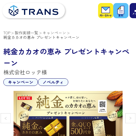
お問
お役
い合
立ち
わせ
資料
TOP
製作実績一覧
キャンペーン
純金カカオの恵み プレゼントキャンペーン
純金カカオの恵み プレゼントキャンペ
ーン
株式会社ロッテ様
キャンペーン
ノベルティ