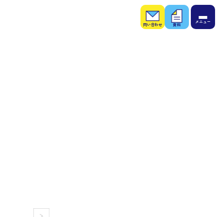
お問
お役
い合
立ち
わせ
資料