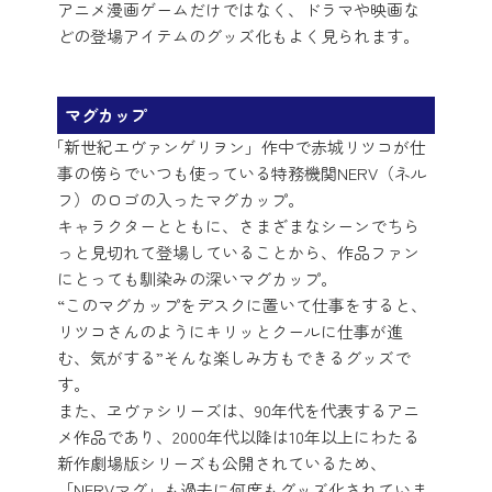
アニメ漫画ゲームだけではなく、ドラマや映画な
どの登場アイテムのグッズ化もよく見られます。
マグカップ
「新世紀エヴァンゲリヲン」作中で赤城リツコが仕
事の傍らでいつも使っている特務機関NERV（ネル
フ）のロゴの入ったマグカップ。
キャラクターとともに、さまざまなシーンでちら
っと見切れて登場していることから、作品ファン
にとっても馴染みの深いマグカップ。
“このマグカップをデスクに置いて仕事をすると、
リツコさんのようにキリッとクールに仕事が進
む、気がする”そんな楽しみ方もできるグッズで
す。
また、ヱヴァシリーズは、90年代を代表するアニ
メ作品であり、2000年代以降は10年以上にわたる
新作劇場版シリーズも公開されているため、
「NERVマグ」も過去に何度もグッズ化されていま