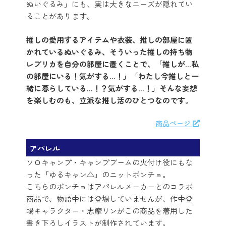
ぬいぐるみ」にも、実は大きなニーズが隠れてい
ることがあります。
推しの愛用するアイテムや衣装、推しの部屋に置
かれているぬいぐるみ、そういった推しの持ち物
レプリカを自分の部屋に置くことで、「推しが…私
の部屋にいる！気がする…！」「わたし今推しと一
緒に暮らしている…！？気がする…！」そんな妄想
を楽しむのも、立派な推し活のひとつなのです
。
商品ページ
アパレル
ソロキャンプ・キャンプブームの火付け役にもな
った「ゆるキャン△」のニットポンチョ。
こちらのポンチョはアパレルメーカーとのコラボ
商品で、物語中には登場していませんが、作中登
場キャラクター・志摩リンがこの商品を着用した
書き下ろしイラストが制作されています。