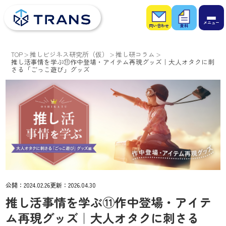
お問
お役
い合
立ち
わせ
資料
TOP
推しビジネス研究所（仮）
推し研コラム
推し活事情を学ぶ⑪作中登場・アイテム再現グッズ｜大人オタクに刺
さる「ごっこ遊び」グッズ
公開：
2024.02.26
更新：
2026.04.30
推し活事情を学ぶ⑪作中登場・アイテ
ム再現グッズ｜大人オタクに刺さる