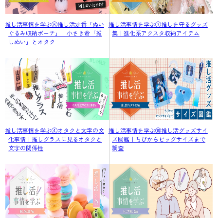
推し活事情を学ぶ⑥推し活定番「ぬい
推し活事情を学ぶ⑦推しを守るグッズ
ぐるみ収納ポーチ」｜小さき命「推
集｜進化系アクスタ収納アイテム
しぬい」とオタク
推し活事情を学ぶ④オタクと文字の文
推し活事情を学ぶ⑱推し活グッズサイ
化事情｜推しグラスに見るオタクと
ズ図鑑｜ちびからビッグサイズまで
文字の関係性
調査