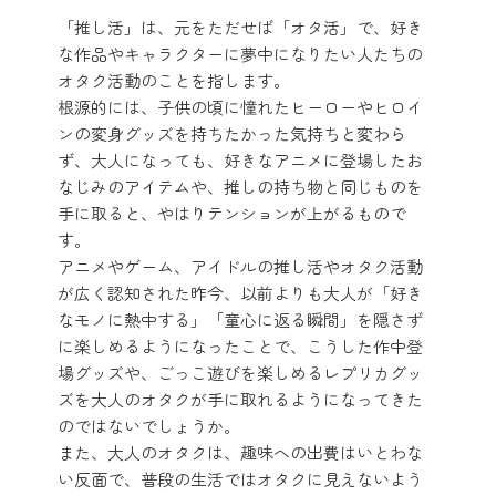
「推し活」は、元をただせば「オタ活」で、好き
な作品やキャラクターに夢中になりたい人たちの
オタク活動のことを指します。
根源的には、子供の頃に憧れたヒーローやヒロイ
ンの変身グッズを持ちたかった気持ちと変わら
ず、大人になっても、好きなアニメに登場したお
なじみのアイテムや、推しの持ち物と同じものを
手に取ると、やはりテンションが上がるもので
す。
アニメやゲーム、アイドルの推し活やオタク活動
が広く認知された昨今、以前よりも大人が「好き
なモノに熱中する」「童心に返る瞬間」を隠さず
に楽しめるようになったことで、こうした作中登
場グッズや、ごっこ遊びを楽しめるレプリカグッ
ズを大人のオタクが手に取れるようになってきた
のではないでしょうか。
また、大人のオタクは、趣味への出費はいとわな
い反面で、普段の生活ではオタクに見えないよう