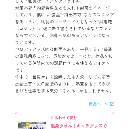
して「巨災対」のクリアファイル。
対策本部の内部資料などを入れる封筒をイメージ
しており、裏には“備品”“持出不可”などのスタンプ
をあしらい、物語のキーワードともなった“呉爾羅
（ゴジラ）“が端に走り書きされているなどファン
ならすぐわかる、洒落っ気のあるデザインになっ
ています。
パロディグッズ的な側面もあり、一見すると“普通
の事務用品…って、巨災対かよ！” など、作品を知
っている仲間内での話題作りにも使えるアイテム
です。
作中で「巨災対」を設置した主人公にして内閣官
房副長官・矢口蘭堂のように、熱意をもってきび
きびと仕事をする気分になれる…かもしれません。
商品ページ
》あわせて読む
温泉タオル｜キャラグッズで