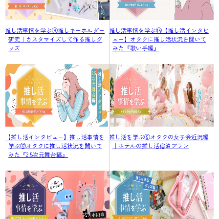
推し活事情を学ぶ⑨推しキーホルダー
推し活事情を学ぶ⑮【推し活インタビ
研究｜カスタマイズして作る推しグ
ュー】オタクに推し活状況を聞いて
ッズ
みた『歌い手編』
【推し活インタビュー】推し活事情を
推し活を学ぶ⑤オタクの女子会近況編
学ぶ⑰オタクに推し活状況を聞いて
｜ホテルの推し活宿泊プラン
みた『2.5次元舞台編』