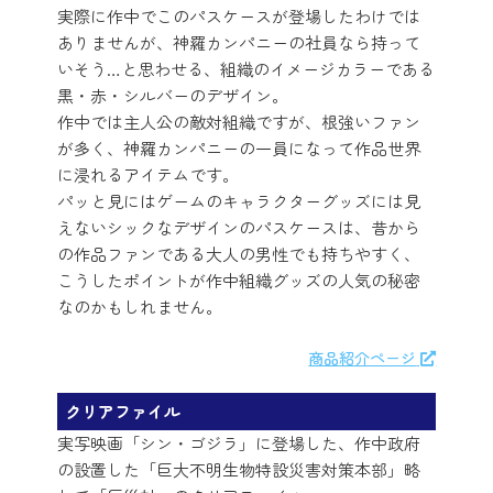
実際に作中でこのパスケースが登場したわけでは
ありませんが、神羅カンパニーの社員なら持って
いそう…と思わせる、組織のイメージカラーである
黒・赤・シルバーのデザイン。
作中では主人公の敵対組織ですが、根強いファン
が多く、神羅カンパニーの一員になって作品世界
に浸れるアイテムです。
パッと見にはゲームのキャラクターグッズには見
えないシックなデザインのパスケースは、昔から
の作品ファンである大人の男性でも持ちやすく、
こうしたポイントが作中組織グッズの人気の秘密
なのかもしれません。
商品紹介ページ
クリアファイル
実写映画「シン・ゴジラ」に登場した、作中政府
の設置した「巨大不明生物特設災害対策本部」略