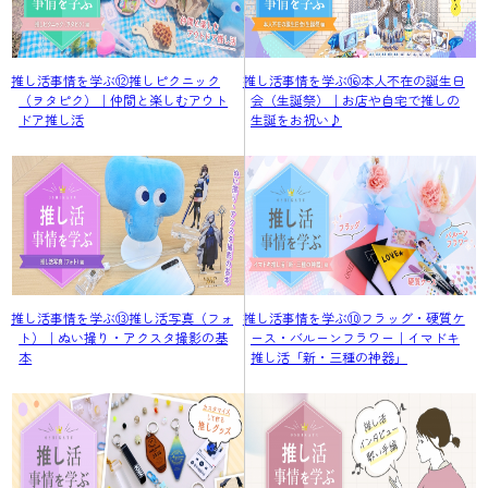
推し活事情を学ぶ⑫推しピクニック
推し活事情を学ぶ⑯本人不在の誕生日
（ヲタピク）｜仲間と楽しむアウト
会（生誕祭）｜お店や自宅で推しの
ドア推し活
生誕をお祝い♪
推し活事情を学ぶ⑬推し活写真（フォ
推し活事情を学ぶ⑩フラッグ・硬質ケ
ト）｜ぬい撮り・アクスタ撮影の基
ース・バルーンフラワー｜イマドキ
本
推し活「新・三種の神器」