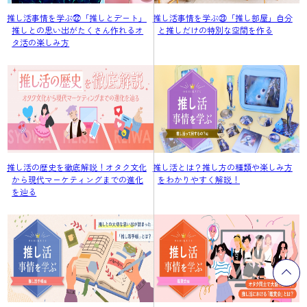
推し活事情を学ぶ㉒「推しとデート」
推し活事情を学ぶ㉓「推し部屋」自分
推しとの思い出がたくさん作れるオ
と推しだけの特別な空間を作る
タ活の楽しみ方
推し活の歴史を徹底解説！オタク文化
推し活とは？推し方の種類や楽しみ方
から現代マーケティングまでの進化
をわかりやすく解説！
を辿る