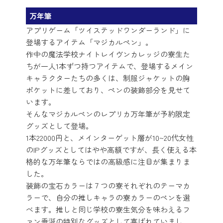
万年筆
アプリゲーム「ツイステッドワンダーランド」に
登場するアイテム「マジカルペン」。
作中の魔法学校ナイトレイヴンカレッジの寮生た
ちが一人1本ずつ持つアイテムで、登場するメイン
キャラクターたちの多くは、制服ジャケットの胸
ポケットに差しており、ペンの装飾部分を見せて
います。
そんなマジカルペンのレプリカ万年筆が予約限定
グッズとして登場。
1本22000円と、メインターゲット層が10~20代女性
のIPグッズとしてはやや高額ですが、長く使える本
格的な万年筆ならではの高級感に注目が集まりま
した。
装飾の宝石カラーは７つの寮それぞれのテーマカ
ラーで、自分の推しキャラの寮カラーのペンを選
べます。推しと同じ学校の寮生気分を味わえるフ
ァン垂涎の特別なグッズとして喜ばれていまし