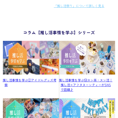
「推し活祭り」について詳しく見る
コラム【推し活事情を学ぶ】シリーズ
推し活事情を学ぶ②アイドルグッズ考
推し活事情を学ぶ⑭ヌン茶・ヌン活｜
察
推し活×アフタヌーンティーがSNS
で話題♪