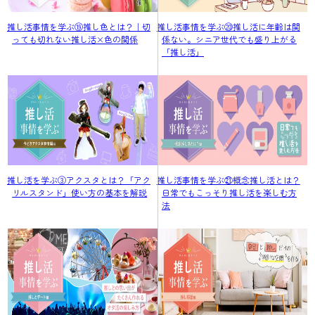
推し活事情を学ぶ⑲推し色とは？｜切
推し活事情を学ぶ⑳推し活に年齢は関
っても切れない推し活×色の関係
係ない。シニア世代でも盛り上がる
「推し活」
推し活を学ぶ③アクスタとは？「アク
推し活事情を学ぶ㉑概念推し活とは？
リルスタンド」使い方の基本を解説
日常でもこっそり推し活を楽しむ方
法