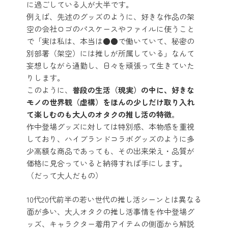
に過ごしている人が大半です。
例えば、先述のグッズのように、好きな作品の架
空の会社ロゴのパスケースやファイルに使うこと
で「実は私は、本当は●●で働いていて、秘密の
別部署（架空）には推しが所属している」なんて
妄想しながら通勤し、日々を頑張って生きていた
りします。
このように、
普段の生活（現実）の中に、好きな
モノの世界観（虚構）をほんの少しだけ取り入れ
て楽しむのも大人のオタクの推し活の特徴
。
作中登場グッズに対しては特別感、本物感を重視
しており、ハイブランドコラボグッズのように多
少高額な商品であっても、その出来栄え・品質が
価格に見合っていると納得すれば手にします。
（だって大人だもの）
10代20代前半の若い世代の推し活シーンとは異なる
面が多い、大人オタクの推し活事情を作中登場グ
ッズ、キャラクター着用アイテムの側面から解説