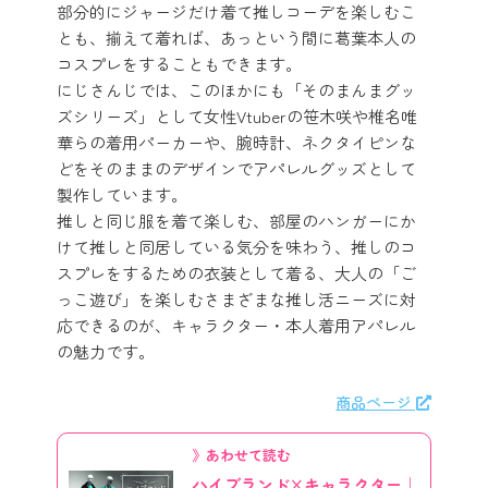
部分的にジャージだけ着て推しコーデを楽しむこ
とも、揃えて着れば、あっという間に葛葉本人の
コスプレをすることもできます。
にじさんじでは、このほかにも「そのまんまグッ
ズシリーズ」として女性Vtuberの笹木咲や椎名唯
華らの着用パーカーや、腕時計、ネクタイピンな
どをそのままのデザインでアパレルグッズとして
製作しています。
推しと同じ服を着て楽しむ、部屋のハンガーにか
けて推しと同居している気分を味わう、推しのコ
スプレをするための衣装として着る、大人の「ご
っこ遊び」を楽しむさまざまな推し活ニーズに対
応できるのが、キャラクター・本人着用アパレル
の魅力です。
商品ページ
》あわせて読む
ハイブランド×キャラクター｜