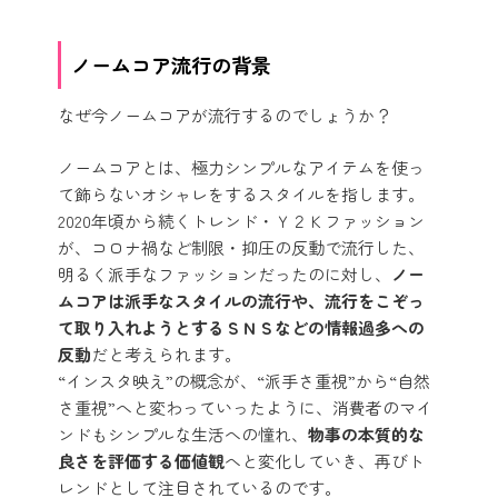
ノームコア流行の背景
なぜ今ノームコアが流行するのでしょうか？
ノームコアとは、極力シンプルなアイテムを使っ
て飾らないオシャレをするスタイルを指します。
2020年頃から続くトレンド・Ｙ２Ｋファッション
が、コロナ禍など制限・抑圧の反動で流行した、
明るく派手なファッションだったのに対し、
ノー
ムコアは派手なスタイルの流行や、流行をこぞっ
て取り入れようとするＳＮＳなどの情報過多への
反動
だと考えられます。
“インスタ映え”の概念が、“派手さ重視”から“自然
さ重視”へと変わっていったように、消費者のマイ
ンドもシンプルな生活への憧れ、
物事の本質的な
良さを評価する価値観
へと変化していき、再びト
レンドとして注目されているのです。