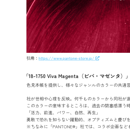
引用：
https://www.pantone-store.jp/
「18-1750 Viva Magenta（ビバ・マ
色見本帳を提供し、様々なジャンルのカラーの共通言語
社が世相や心理を反映。何千ものカラーから同社が
このカラーの意味するところは、過去の閉塞感漂う
「活力、前進、パワー、自然、再生」
勇敢で恐れを知らない躍動的、オプティズムと慶び
※ちなみに「PANTONE®」社では、コラボ企画な