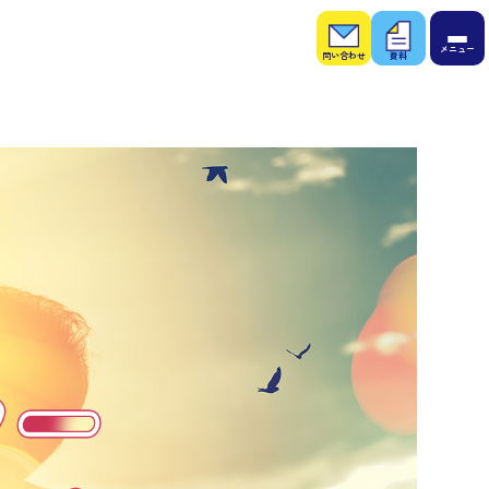
お問
お役
い合
立ち
わせ
資料