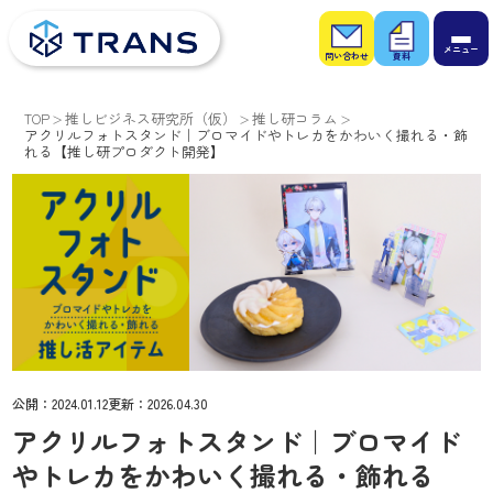
お問
お役
い合
立ち
わせ
資料
TOP
推しビジネス研究所（仮）
推し研コラム
アクリルフォトスタンド｜ブロマイドやトレカをかわいく撮れる・飾
れる【推し研プロダクト開発】
公開：
2024.01.12
更新：
2026.04.30
アクリルフォトスタンド｜ブロマイド
やトレカをかわいく撮れる・飾れる