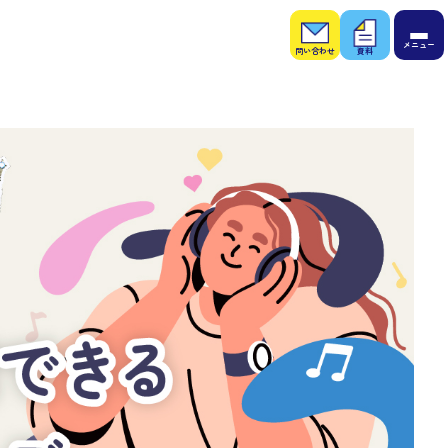
お問
お役
い合
立ち
わせ
資料