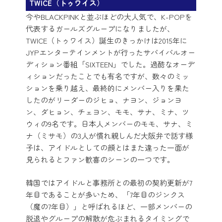
TWICE（トゥワイス）
今やBLACKPINKと並ぶほどの大人気で、K-POPを
代表するガールズグループになりましたが、
TWICE（トゥワイス）誕生のきっかけは2015年に
JYPエンターテインメントが行ったサバイバルオー
ディション番組「SIXTEEN」でした。過酷なオーデ
ィションだったことでも有名ですが、数々のミッ
ションを乗り越え、最終的にメンバー入りを果た
したのがリーダーのジヒョ、ナヨン、ジョンヨ
ン、ダヒョン、チェヨン、モモ、サナ、ミナ、ツ
ウィの9名です。日本人メンバーのモモ、サナ、ミ
ナ（ミサモ）の3人が慣れ親しんだ大阪弁で話す様
子は、アイドルとしての顔とはまた違った一面が
見られるとファン歓喜のシーンの一つです。
韓国ではアイドルと事務所との最初の契約更新が7
年目であることが多いため、「7年目のジンクス
（魔の7年目）」と呼ばれるほど、一部メンバーの
脱退やグループの解散が危ぶまれるタイミングで