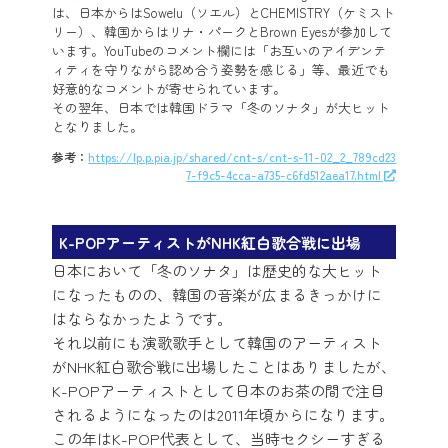
は、日本からはSowelu（ソエル）とCHEMISTRY（ケミスト
リー）、韓国からはリナ・パークとBrown Eyesが参加して
います。YouTubeのコメント欄には「お互いのアイデンテ
ィティを守りながら認め合う姿勢を感じる」等、最近でも
好意的なコメントが寄せられています。
その翌年、日本では韓国ドラマ「冬のソナタ」が大ヒット
となりました。
参考：
https://lp.p.pia.jp/shared/cnt-s/cnt-s-11-02_2_789cd23
7-f9c5-4cca-a735-c6fd512aea17.html
K-POPアーティストがNHK紅白歌合戦に出場
日本において「冬のソナタ」は歴史的な大ヒット
になったものの、韓国の音楽が広まるきっかけに
はならなかったようです。
それ以前にも演歌歌手として韓国のアーティスト
がNHK紅白歌合戦に出場したことはありましたが、
K-POPアーティストとして日本のお茶の間で注目
されるようになったのは2011年頃からになります。
この年はK-POP代表として、当時セクシーすぎる