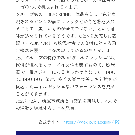
ロゼの4人で構成されています。
グループ名の「BLACKPINK」は最も美しい色と表
現されるピンクの前にブラックという名称を入れ
ることで「美しいものが全てではない」という意
味が込められているそうです。CとNを反転した表
記（BLΛↃKPIИK）も現代社会での女性に対する固
定概念を覆すことを表現しているのだとか。ま
た、グループの特徴である‘ガールクラッシュ’は、
同性が憧れるカッコイイ女性を表すもので、欧米
圏で一躍メジャーになるきっかけとなった「DDU-
DU DDU-DU」など、多くの楽曲で美しさと強さが
同居したエネルギッシュなパフォーマンスを見る
ことができます。
2023年12月、所属事務所と再契約を締結し、4人で
の活動を継続することを発表。
公式サイト：
https://ygex.jp/blackpink/