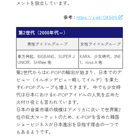
メントを設立しています。
参考：
https://x.gd/OXSDS
第2世代（2000年代～）
男性アイドルグループ
女性アイドルグループ
東方神起、BIGBANG、SUPER J
KARA、少女時代、2NE
UNIOR、SHINee 他
1、miss A 他
第2世代からはK-POPの輸出が始まり、日本でのデ
ビュー（イルボンデビュー略してイルデ）を果た
すK-POPグループも増えてきます。 中でも少女時
代は日本におけるK-POPアイドルの人気を広めた
火付け役とも言われています。
日本の音楽市場の規模はアメリカに次いで世界第2
位の巨大マーケットのため、K-POPを含めた韓国
ショービジネスが日本進出を目指す理由の一つで
もあるようです。