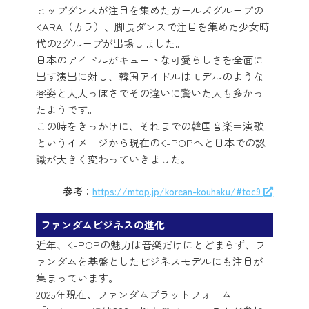
ヒップダンスが注目を集めたガールズグループの
KARA（カラ）、脚長ダンスで注目を集めた少女時
代の2グループが出場しました。
日本のアイドルがキュートな可愛らしさを全面に
出す演出に対し、韓国アイドルはモデルのような
容姿と大人っぽさでその違いに驚いた人も多かっ
たようです。
この時をきっかけに、それまでの韓国音楽＝演歌
というイメージから現在のK-POPへと日本での認
識が大きく変わっていきました。
参考：
https://mtop.jp/korean-kouhaku/#toc9
ファンダムビジネスの進化
近年、K-POPの魅力は音楽だけにとどまらず、フ
ァンダムを基盤としたビジネスモデルにも注目が
集まっています。
2025年現在、ファンダムプラットフォーム