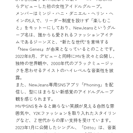
らデビューした初の女性アイドルグループ。
メンバーはミンジ・ハニ・ダニエル・ヘリン・へ
インの5人で、リーダー制度を設けず「楽しむこ
と」をモットーにしており、NewJeansというグル
ープ名は、誰からも愛されるファッションアイテ
ムであるジーンズと、“新たな世代”を意味する
『New Genes』が由来となっているとのことです。
2022年8月、デビューと同時にMVを次々と公開し、
独特の世界観や、2000年代のブラックミュージッ
クを思わせるテイストのハイレベルな音楽性を披
露。
また、NewJeans専用SNSアプリ「Phoning」を配
信し、型にはまらない新感覚のアイドルグループ
観を感じられます。
MVやSNSをみると飾らない笑顔が見える自然な雰
囲気や、Y2Kファッションを取り入れたスタイリン
グなど、Ｚ世代からの厚い支持を受けています。
2023年1月に公開したシングル、「Ditto」は、音楽