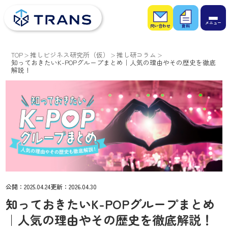
お問
お役
い合
立ち
わせ
資料
TOP
推しビジネス研究所（仮）
推し研コラム
知っておきたいK-POPグループまとめ｜人気の理由やその歴史を徹底
解説！
公開：
2025.04.24
更新：
2026.04.30
知っておきたいK-POPグループまとめ
｜人気の理由やその歴史を徹底解説！