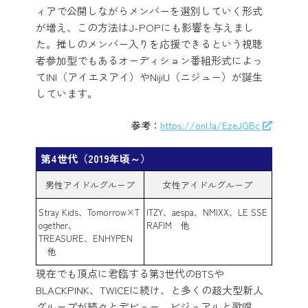
ィアで公開しながらメンバーを選別していく形式
が増え、この方法はJ-POPにも影響を与えまし
た。推しのメンバー入りを応援できるという視聴
者参加型でもあるオーディション番組形式によっ
てINI（アイエヌアイ）やNijiU（ニジュー）が誕生
しています。
参考：
https://onl.la/EzeJGBc
第4世代（2019年頃～）
男性アイドルグループ
女性アイドルグループ
Stray Kids、Tomorrow×T
ITZY、aespa、NMIXX、LE SSE
ogether、
RAFIM 他
TREASURE、ENHYPEN
他
現在でも頂点に君臨する第3世代のBTSや
BLACKPINK、TWICEに続け、と多くの超大型新人
グループが続々とデビュー。ビジュアルと歌唱