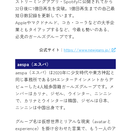
ストリーミングアプリ・Spotifyに公開されてから
32日後に1億回再生を突破。1億回再生までの自己最
短日数記録を更新しています。
Appleやマクドナルド、コカ・コーラなどの大手企
業ともタイアップするなど、今最も勢いのある、
必見のガールズグループです。
公式サイト：
https://www.newjeans.jp/
aespa（エスパ）
aespa（エスパ）は2020年に少女時代や東方神起と
同じ事務所であるSMエンターテインメントからデ
ビューした4人組多国籍ガールズグループです。メ
ンバーはカリナ、ジゼル、ウインター、ニンニン
で、カリナとウインターは韓国、ジゼルは日本、
ニンニンは中国出身です。
グループ名は仮想世界とリアルな現実（avatarと
experience）を掛け合わせた言葉で、もう一人のア