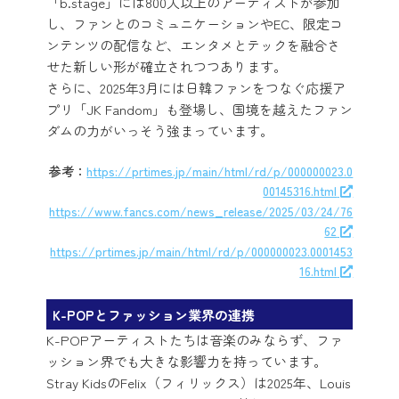
「b.stage」には800人以上のアーティストが参加
し、ファンとのコミュニケーションやEC、限定コ
ンテンツの配信など、エンタメとテックを融合さ
せた新しい形が確立されつつあります。
さらに、2025年3月には日韓ファンをつなぐ応援ア
プリ「JK Fandom」も登場し、国境を越えたファン
ダムの力がいっそう強まっています。
参考：
https://prtimes.jp/main/html/rd/p/000000023.0
00145316.html
https://www.fancs.com/news_release/2025/03/24/76
62
https://prtimes.jp/main/html/rd/p/000000023.0001453
16.html
K-POPとファッション業界の連携
K-POPアーティストたちは音楽のみならず、ファ
ッション界でも大きな影響力を持っています。
Stray KidsのFelix（フィリックス）は2025年、Louis