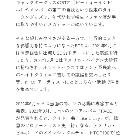
キャラクターグッズのBT21（ビーティーイシビ
ル）やメンバーの第二の自我という設定のタイニ
ータングッズは、年代問わず幅広いファン層が手
に取りやすいとメガヒットが続いています。
そんな親しみやすさがある一方で、世界的に大き
な影響力を持つようになったBTSは、2021年9月に
は国連総会に出席しSDGsをテーマにした演説を行
ったり、2022年5月にはアメリカ・バイデン大統領
に招待され、ホワイトハウスではアジア系民族へ
のヘイトクライムに関しての議論を交わしたり
等、KPOPアーティストにとどまらない活動で注目
を集めています。
2022年6月からは当面の間、ソロ活動に専念すると
発表。2023年3月、JIMINのソロアルバム「FACE」
が発表されると、タイトル曲「Like Crazy」が、韓
国のソロアーティスト史上初となる、アメリカ・
ビルボードのメインシングルチャートTOP100で1位