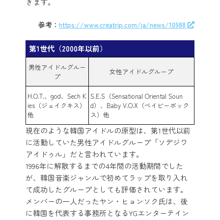
きます。
参考：
https://www.creatrip.com/ja/news/10988
第1世代（2000年以前）
男性アイドルグルー
女性アイドルグループ
プ
H.O.T.、god、Sech K
S.E.S（Sensational Oriental Soun
ies（ジェイクキス）
d）、Baby V.O.X（ベイビーボック
他
ス）他
現在のような韓国アイドルの原型は、第1世代以前
に活動していた男性アイドルグループ「ソデジワ
アイドゥル」だと言われています。
1996年に解散するまでの4年間の活動期間でした
が、韓国音楽ジャンルで初めてラップを取り入れ
て成功したグループとしても評価されています。
メンバーの一人だったヤン・ヒョンソク氏は、後
に韓国を代表する事務所となるYGエンターテイン