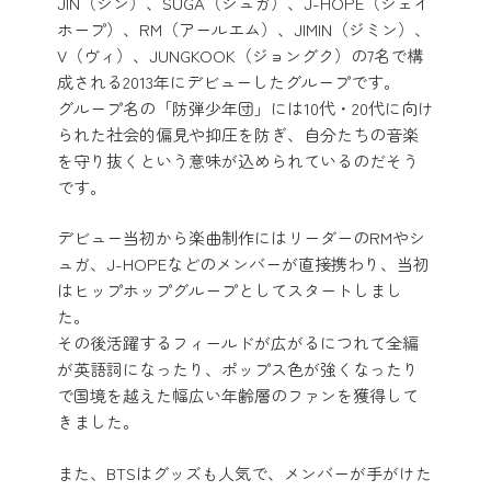
JIN（ジン）、SUGA（シュガ）、J-HOPE（ジェイ
ホープ）、RM（アールエム）、JIMIN（ジミン）、
V（ヴィ）、JUNGKOOK（ジョングク）の7名で構
成される2013年にデビューしたグループです。
グループ名の「防弾少年団」には10代・20代に向け
られた社会的偏見や抑圧を防ぎ、自分たちの音楽
を守り抜くという意味が込められているのだそう
です。
デビュー当初から楽曲制作にはリーダーのRMやシ
ュガ、J-HOPEなどのメンバーが直接携わり、当初
はヒップホップグループとしてスタートしまし
た。
その後活躍するフィールドが広がるにつれて全編
が英語詞になったり、ポップス色が強くなったり
で国境を越えた幅広い年齢層のファンを獲得して
きました。
また、BTSはグッズも人気で、メンバーが手がけた