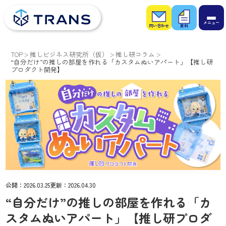
お問
お役
い合
立ち
わせ
資料
TOP
推しビジネス研究所（仮）
推し研コラム
“自分だけ”の推しの部屋を作れる「カスタムぬいアパート」【推し研
プロダクト開発】
公開：
2026.03.25
更新：
2026.04.30
“自分だけ”の推しの部屋を作れる「カ
スタムぬいアパート」【推し研プロダ