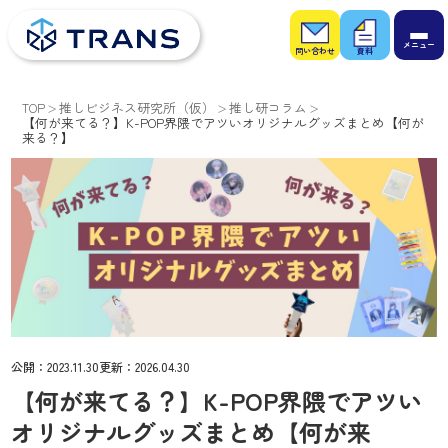
お問
お役
い合
立ち
わせ
資料
TOP
推しビジネス研究所（仮）
推し研コラム
【何が来てる？】K-POP界隈でアツいオリジナルグッズまとめ【何が
来る？】
公開：
2023.11.30
更新：
2026.04.30
【何が来てる？】K-POP界隈でアツい
オリジナルグッズまとめ【何が来