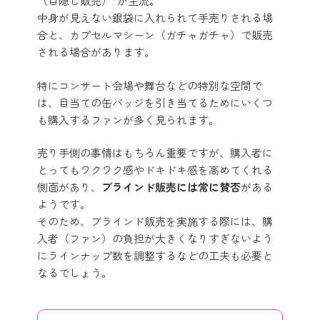
（目隠し販売）”が主流。
中身が見えない銀袋に入れられて手売りされる場
合と、カプセルマシーン（ガチャガチャ）で販売
される場合があります。
特にコンサート会場や舞台などの特別な空間で
は、目当ての缶バッジを引き当てるためにいくつ
も購入するファンが多く見られます。
売り手側の事情はもちろん重要ですが、購入者に
とってもワクワク感やドキドキ感を高めてくれる
側面があり、
ブラインド販売には常に賛否
がある
ようです。
そのため、ブラインド販売を実施する際には、購
入者（ファン）の負担が大きくなりすぎないよう
にラインナップ数を調整するなどの工夫も必要と
なるでしょう。