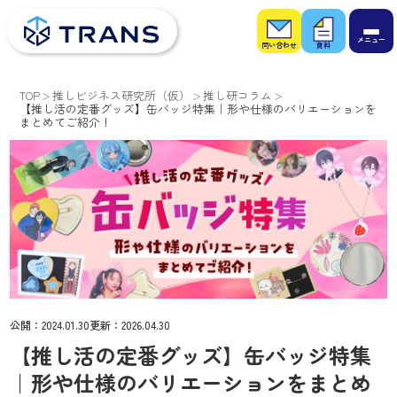
お問
お役
い合
立ち
わせ
資料
TOP
推しビジネス研究所（仮）
推し研コラム
【推し活の定番グッズ】缶バッジ特集｜形や仕様のバリエーションを
まとめてご紹介！
公開：
2024.01.30
更新：
2026.04.30
【推し活の定番グッズ】缶バッジ特集
｜形や仕様のバリエーションをまとめ