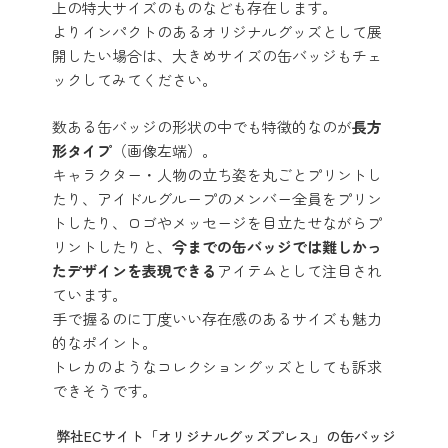
上の特大サイズのものなども存在します。
よりインパクトのあるオリジナルグッズとして展
開したい場合は、大きめサイズの缶バッジもチェ
ックしてみてください。
数ある缶バッジの形状の中でも特徴的なのが
長方
形タイプ
（画像左端）。
キャラクター・人物の立ち姿を丸ごとプリントし
たり、アイドルグループのメンバー全員をプリン
トしたり、ロゴやメッセージを目立たせながらプ
リントしたりと、
今までの缶バッジでは難しかっ
たデザインを表現できる
アイテムとして注目され
ています。
手で握るのに丁度いい存在感のあるサイズも魅力
的なポイント。
トレカのようなコレクショングッズとしても訴求
できそうです。
弊社ECサイト「オリジナルグッズプレス」の缶バッジ