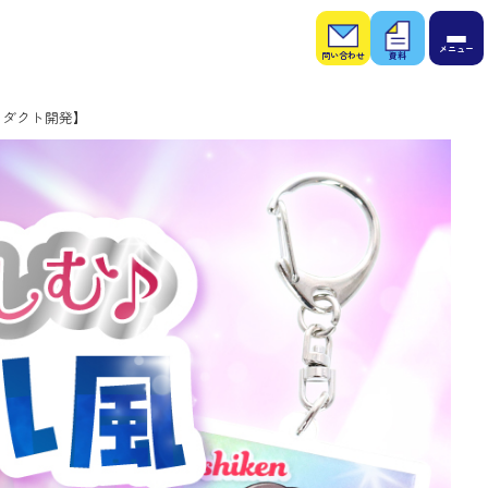
お問
お役
い合
立ち
わせ
資料
ロダクト開発】