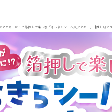
がアクキーに！？箔押しで楽しむ「きらきらシール風アクキー」【推し研プ