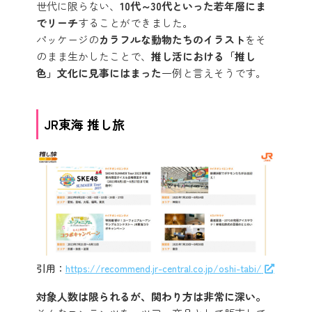
世代に限らない、
10代～30代といった若年層にま
でリーチ
することができました。
パッケージの
カラフルな動物たちのイラスト
をそ
のまま生かしたことで、
推し活における「推し
色」文化に見事にはまった
一例と言えそうです。
JR東海 推し旅
引用：
https://recommend.jr-central.co.jp/oshi-tabi/
対象人数は限られるが、関わり方は非常に深い。