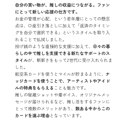
自分の買い物が、推しの収益につながる。ファン
にとって新しい応援の仕方です。
お金の管理が心配、という若年層にとっての懸念
点は、口座引き落としに加えて「返済のタイミン
グを自分で選択できる」というスタイルを取り入
れることで払拭しました。
投げ銭のような直接的な支援に加えて、
日々の暮
らしの中で推しを支援できる新たなサポートのス
タイル
が、斬新さをもってZ世代に受け入れられま
した。
航空系カードを使うとマイルが貯まるように、
ナ
ッジカードを使うことで、アーティストやアイド
ルの特典をもらえる
ことも魅力です。
推しの秘蔵ショットや着ボイス、オリジナルメッ
セージが届けられるなど、推し活をするファンに
とって複数のメリットがあり、
数ある中からこの
カードを選ぶ理由
となっています。