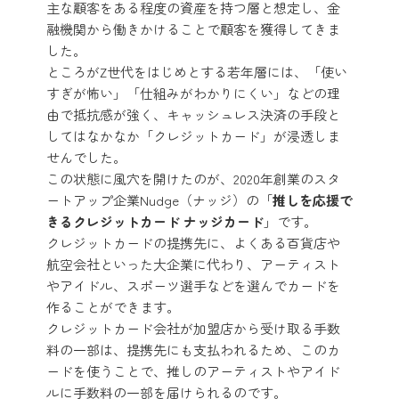
主な顧客をある程度の資産を持つ層と想定し、金
融機関から働きかけることで顧客を獲得してきま
した。
ところがZ世代をはじめとする若年層には、「使い
すぎが怖い」「仕組みがわかりにくい」などの理
由で抵抗感が強く、キャッシュレス決済の手段と
してはなかなか「クレジットカード」が浸透しま
せんでした。
この状態に風穴を開けたのが、2020年創業のスタ
ートアップ企業Nudge（ナッジ）の「
推しを応援で
きるクレジットカード ナッジカード
」です。
クレジットカードの提携先に、よくある百貨店や
航空会社といった大企業に代わり、アーティスト
やアイドル、スポーツ選手などを選んでカードを
作ることができます。
クレジットカード会社が加盟店から受け取る手数
料の一部は、提携先にも支払われるため、このカ
ードを使うことで、推しのアーティストやアイド
ルに手数料の一部を届けられるのです。