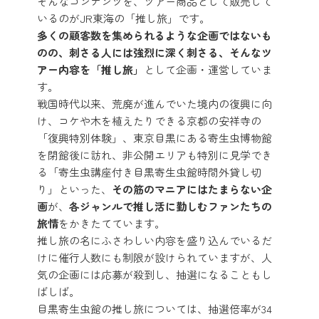
そんなコンテンツを、ツアー商品として販売して
いるのがJR東海の「推し旅」です。
多くの顧客数を集められるような企画ではないも
のの、刺さる人には強烈に深く刺さる、そんなツ
アー内容を「推し旅」
として企画・運営していま
す。
戦国時代以来、荒廃が進んでいた境内の復興に向
け、コケや木を植えたりできる京都の安祥寺の
「復興特別体験」、東京目黒にある寄生虫博物館
を閉館後に訪れ、非公開エリアも特別に見学でき
る「寄生虫講座付き目黒寄生虫館時間外貸し切
り」といった、
その筋のマニアにはたまらない企
画
が、
各ジャンルで推し活に勤しむファンたちの
旅情
をかきたてています。
推し旅の名にふさわしい内容を盛り込んでいるだ
けに催行人数にも制限が設けられていますが、人
気の企画には応募が殺到し、抽選になることもし
ばしば。
目黒寄生虫館の推し旅については、抽選倍率が34