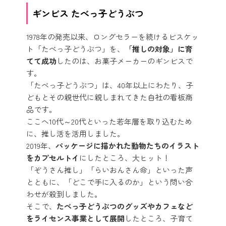
ギンビス たべっ子どうぶつ
1978年の発売以来、ロングセラーを続けるビスケッ
ト「たべっ子どうぶつ」を、
「推しの対象」に育
てて成功
したのは、お菓子メーカーのギンビスで
す。
「たべっ子どうぶつ」は、40年以上にわたり、子
どもとその親世代に親しまれてきた自社の看板商
品です。
ここへ10代～20代といった若年層を取り込むため
に、推し活を活用しました。
2019年、
パッケージに描かれた動物たちのイラスト
をカプセルトイ
にしたところ、大ヒット！
「ぞうさん推し」「らいおんさん命」といった声
とともに、「どこで手に入るのか」という問い合
わせが殺到しました。
そこで、
たべっ子どうぶつのグッズやカフェなど
をライセンス事業として展開
したところ、子育て