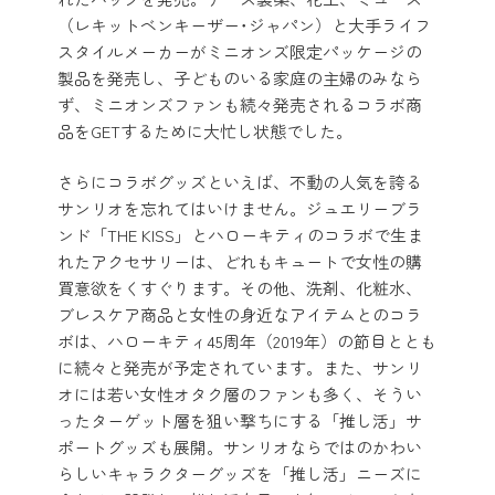
（レキットベンキーザー･ジャパン）と大手ライフ
スタイルメーカーがミニオンズ限定パッケージの
製品を発売し、子どものいる家庭の主婦のみなら
ず、ミニオンズファンも続々発売されるコラボ商
品をGETするために大忙し状態でした。
さらにコラボグッズといえば、不動の人気を誇る
サンリオを忘れてはいけません。ジュエリーブラ
ンド「THE KISS」とハローキティのコラボで生ま
れたアクセサリーは、どれもキュートで女性の購
買意欲をくすぐります。その他、洗剤、化粧水、
ブレスケア商品と女性の身近なアイテムとのコラ
ボは、ハローキティ45周年（2019年）の節目ととも
に続々と発売が予定されています。また、サンリ
オには若い女性オタク層のファンも多く、そうい
ったターゲット層を狙い撃ちにする「推し活」サ
ポートグッズも展開。サンリオならではのかわい
らしいキャラクターグッズを「推し活」ニーズに