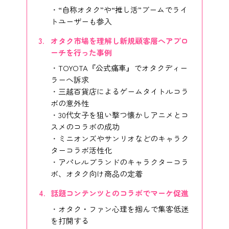
“自称オタク”や“推し活”ブームでライ
トユーザーも参入
オタク市場を理解し新規顧客層へアプロ
ーチを行った事例
TOYOTA『公式痛車』でオタクディー
ラーへ訴求
三越百貨店によるゲームタイトルコラ
ボの意外性
30代女子を狙い撃つ懐かしアニメとコ
スメのコラボの成功
ミニオンズやサンリオなどのキャラク
ターコラボ活性化
アパレルブランドのキャラクターコラ
ボ、オタク向け商品の定着
話題コンテンツとのコラボでマーケ促進
オタク・ファン心理を掴んで集客低迷
を打開する