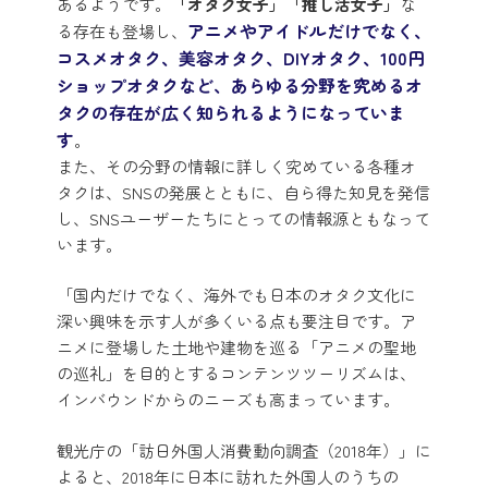
あるようです。
「オタク女子」「推し活女子」
な
アニメやアイドルだけでなく、
る存在も登場し、
コスメオタク、美容オタク、DIYオタク、100円
ショップオタクなど、あらゆる分野を究めるオ
タクの存在が広く知られるようになっていま
す
。
また、その分野の情報に詳しく究めている各種オ
タクは、SNSの発展とともに、自ら得た知見を発信
し、SNSユーザーたちにとっての情報源ともなって
います。
「国内だけでなく、海外でも日本のオタク文化に
深い興味を示す人が多くいる点も要注目です。ア
ニメに登場した土地や建物を巡る「アニメの聖地
の巡礼」を目的とするコンテンツツーリズムは、
インバウンドからのニーズも高まっています。
観光庁の「訪日外国人消費動向調査（2018年）」に
よると、2018年に日本に訪れた外国人のうちの