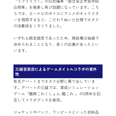
「ラブライブ！」の公式痛車「国立音之木坂学院
公用車」を発表し再び話題になっています。こち
らでは、カーナビのボイスにアニメのキャラクタ
ーを採用するなど、こだわりぬいた仕様でオタク
の消費欲をくすぐりました。
いずれも限定販売であったため、商談権は抽選で
決められることとなり、多くの応募があったとい
います。
三越百貨店によるゲームタイトルコラボの意外
性
有名デパートまでオタク分野に乗り出していま
す。デパートの三越では、育成シミュレーション
ゲーム「艦隊これくしょん-艦これ-」の5周年を記
念してコラボグッズを発売。
ジャケットやパンツ、ワンピースといった衣料品