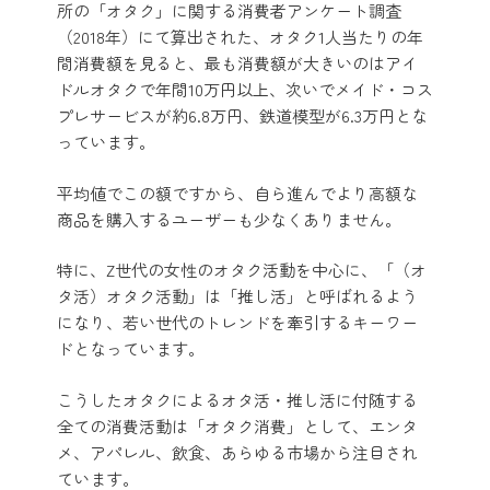
所の「オタク」に関する消費者アンケート調査
（2018年）にて算出された、オタク1人当たりの年
間消費額を見ると、最も消費額が大きいのはアイ
ドルオタクで年間10万円以上、次いでメイド・コス
プレサービスが約6.8万円、鉄道模型が6.3万円とな
っています。
平均値でこの額ですから、自ら進んでより高額な
商品を購入するユーザーも少なくありません。
特に、Z世代の女性のオタク活動を中心に、「（オ
タ活）オタク活動」は「推し活」と呼ばれるよう
になり、若い世代のトレンドを牽引するキーワー
ドとなっています。
こうしたオタクによるオタ活・推し活に付随する
全ての消費活動は「オタク消費」として、エンタ
メ、アパレル、飲食、あらゆる市場から注目され
ています。