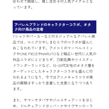
合わせて開発し、推し活女子の人気アイテムとな
っています。
アパレルブランドのキャラクターコラボ、オタ
ク向け商品の定着
Tシャツやパーカーなどのカジュアルなアパレル商
品では、ユニクロやしまむらでのコラボが盛んに
おこなわれています。アメコミのマーベルコミッ
クやONE PIECEやNARUTOなど幅広い世代に人気の
作品コラボにとどまらず、刀剣乱舞やツイステッ
ドワンダーランドなど、10~20代女性のオタク層を
ターゲットにしたキャラクターコラボも盛んに行
われるようになり、今ではアニメキャラコラボ商
品の展開はすっかり定着した光景になりつつあり
ます。
また、サマンサタバサやジルスチュアートをはじ
め、ドルチェアンドガッバーナやイヴサンローラ