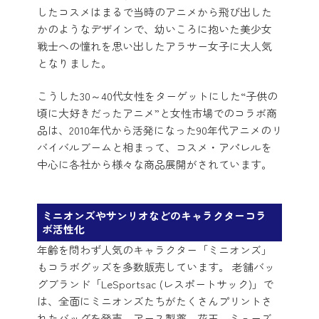
したコスメはまるで当時のアニメから飛び出した
かのようなデザインで、幼いころに抱いた美少女
戦士への憧れを思い出したアラサー女子に大人気
となりました。
こうした30～40代女性をターゲットにした“子供の
頃に大好きだったアニメ”と女性市場でのコラボ商
品は、2010年代から活発になった90年代アニメのリ
バイバルブームと相まって、コスメ・アパレルを
中心に各社から様々な商品展開がされています。
ミニオンズやサンリオなどのキャラクターコラ
ボ活性化
年齢を問わず人気のキャラクター「ミニオンズ」
もコラボグッズを多数販売しています。 老舗バッ
グブランド「LeSportsac (レスポートサック)」で
は、全面にミニオンズたちがたくさんプリントさ
れたバッグを発売。アース製薬、花王、ミューズ