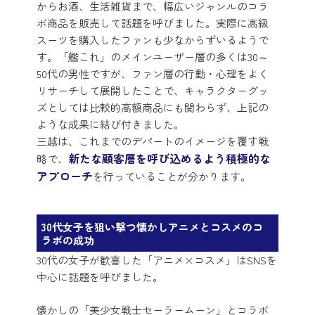
からお酒、生活雑貨まで、幅広いジャンルのコラ
ボ商品を販売して話題を呼びました。実際に高級
スーツを購入したファンも少なからずいるようで
す。「艦これ」のメインユーザー層の多くは30～
50代の男性ですが、ファン層の行動・心理をよく
リサーチして展開したことで、キャラクターグッ
ズとしては比較的高額商品にも関わらず、上記の
ような成果に結び付きました。
三越は、これまでのデパートのイメージを覆す戦
新たな顧客層を呼び込めるよう積極的な
略で、
アプローチ
を行っていることが分かります。
30代女子を狙い撃つ懐かしアニメとコスメのコ
ラボの成功
30代の女子が歓喜した「アニメ×コスメ」はSNSを
中心に話題を呼びました。
懐かしの「美少女戦士セーラームーン」とコラボ