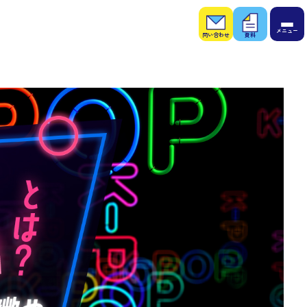
お問
お役
い合
立ち
わせ
資料