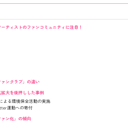
アーティストのファンコミュニティに注目！
ファンクラブ」の違い
気拡大を後押しした事例
の連帯による環境保全活動の実施
s Matter運動への寄付
ファン化」の傾向