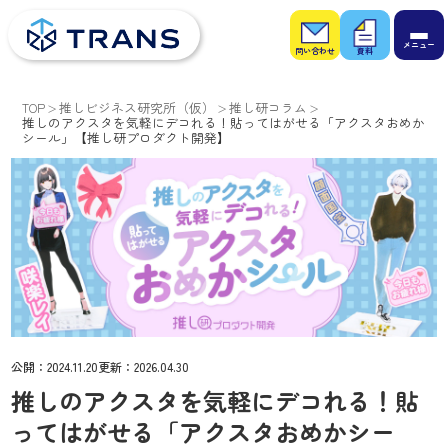
お問
お役
い合
立ち
わせ
資料
TOP
推しビジネス研究所（仮）
推し研コラム
推しのアクスタを気軽にデコれる！貼ってはがせる「アクスタおめか
シール」【推し研プロダクト開発】
公開：
2024.11.20
更新：
2026.04.30
推しのアクスタを気軽にデコれる！貼
ってはがせる「アクスタおめかシー