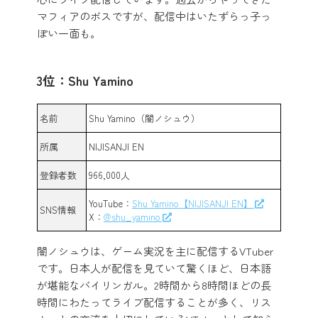
マフィアのボスですが、配信中はいたずらっ子っ
ぽい一面も。
3位：Shu Yamino
名前
Shu Yamino（闇ノシュウ）
所属
NIJISANJI EN
登録者数
966,000人
YouTube：
Shu Yamino【NIJISANJI EN】
SNS情報
X：
@shu_yamino
闇ノシュウは、ゲーム実況を主に配信するVTuber
です。日本人が配信を見ていて驚くほど、日本語
が堪能なバイリンガル。2時間から8時間ほどの長
時間にわたってライブ配信することが多く、リス