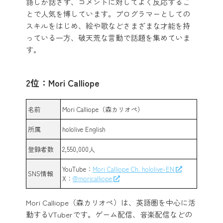
語しか話さず、コメントに対してよく反応するこ
とで人気を博しています。プログラマーとしての
スキルをはじめ、絵や歌などさまざまな才能を持
っている一方、破天荒な言動で話題を集めていま
す。
2位：Mori Calliope
名前
Mori Calliope（森カリオペ）
所属
hololive English
登録者数
2,550,000人
YouTube：
Mori Calliope Ch. hololive-EN
SNS情報
X：
@moricalliope
Mori Calliope（森カリオペ）は、英語圏を中心に活
動するVTuberです。ゲーム配信、音楽配信などの