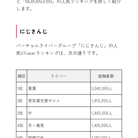
と「NIJISANJI EN」の人気ランキングを詳しく紹介
します。
にじさんじ
バーチャルライバーグループ「にじさんじ」の人
気VTuberランキングは、次の通りです。
順位
ライバー
登録者数
1位
葛葉
2,040,000人
2位
壱百満天原サロメ
1,810,000人
3位
叶
1,460,000人
4位
月ノ美兎
1,420,000人
5位
剣持刀也
1,150,000人