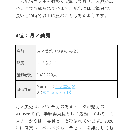
ーム配信コラボを数多く実施しており、人脈が広
いことでも知られています。配信はほぼ毎日で、
長いと10時間以上に及ぶこともあるようです。
4位：月ノ美兎
名前
月ノ美兎（つきの みと）
所属
にじさんじ
登録者数
1,420,000人
YouTube：
月ノ美兎
SNS情報
X：
@MitoTsukino
月ノ美兎は、パンチ力のあるトークが魅力の
VTuberです。学級委員長として活動しており、リ
スナーからは「委員長」と呼ばれています。2020
年に音楽レーベルメジャーデビューを果たしてお