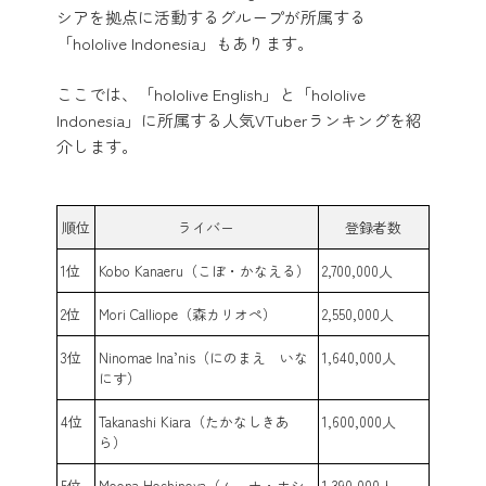
シアを拠点に活動するグループが所属する
「hololive Indonesia」もあります。
ここでは、「hololive English」と「hololive
Indonesia」に所属する人気VTuberランキングを紹
介します。
順位
ライバー
登録者数
1位
Kobo Kanaeru（こぼ・かなえる）
2,700,000人
2位
Mori Calliope（森カリオペ）
2,550,000人
3位
Ninomae Ina’nis（にのまえ いな
1,640,000人
にす）
4位
Takanashi Kiara（たかなしきあ
1,600,000人
ら）
5位
Moona Hoshinova（ムーナ・ホシ
1,390,000人