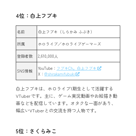
4位：白上フブキ
名前
白上フブキ（しらかみ ふぶき）
所属
ホロライブ／ホロライブゲーマーズ
登録者数
2,610,000人
YouTube：
フブキCh。白上フブキ
SNS情報
X：
@shirakamifubuki
白上フブキは、ホロライブ1期生として活躍する
VTuberです。主に、ゲーム実況動画やお絵描き動
画などを配信しています。オタクな一面があり、
幅広いVTuberとの交流を持つ人物です。
5位：さくらみこ