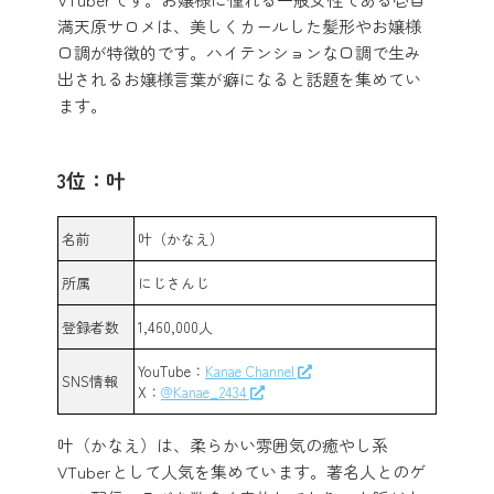
満天原サロメは、美しくカールした髪形やお嬢様
口調が特徴的です。ハイテンションな口調で生み
出されるお嬢様言葉が癖になると話題を集めてい
ます。
3位：叶
名前
叶（かなえ）
所属
にじさんじ
登録者数
1,460,000人
YouTube：
Kanae Channel
SNS情報
X：
@Kanae_2434
叶（かなえ）は、柔らかい雰囲気の癒やし系
VTuberとして人気を集めています。著名人とのゲ