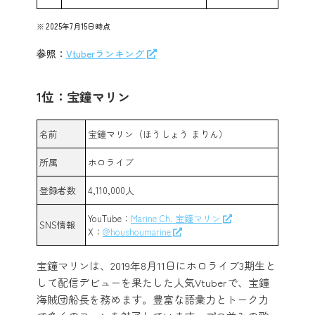
2025年7月15日時点
参照：
Vtuberランキング
1位：宝鐘マリン
名前
宝鐘マリン（ほうしょう まりん）
所属
ホロライブ
登録者数
4,110,000人
YouTube：
Marine Ch. 宝鐘マリン
SNS情報
X：
@houshoumarine
宝鐘マリンは、2019年8月11日にホロライブ3期生と
して配信デビューを果たした人気Vtuberで、宝鐘
海賊団船長を務めます。豊富な語彙力とトーク力