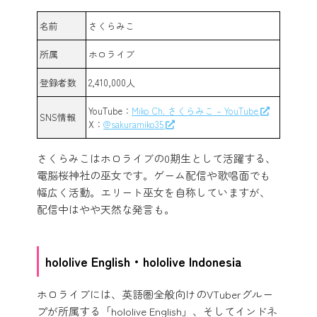
名前
さくらみこ
所属
ホロライブ
登録者数
2,410,000人
YouTube：
Miko Ch. さくらみこ – YouTube
SNS情報
X：
@sakuramiko35
さくらみこはホロライブの0期生として活躍する、
電脳桜神社の巫女です。ゲーム配信や歌唱面でも
幅広く活動。エリート巫女を自称していますが、
配信中はやや天然な発言も。
hololive English・hololive Indonesia
ホロライブには、英語圏全般向けのVTuberグルー
プが所属する「hololive English」、そしてインドネ