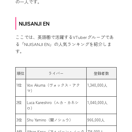
の一人です。
NIJISANJI EN
ここでは、英語圏で活躍するVTuberグループであ
る「NIJISANJI EN」の人気ランキングを紹介しま
す。
順位
ライバー
登録者数
1位
Vox Akuma（ヴォックス・アク
1,340,000人
マ）
2位
Luca Kaneshiro（ルカ・カネシ
1,040,000人
ロ）
3位
Shu Yamino（闇ノシュウ）
966,000人
4位
Alban Knox（アルバーン・ノック
724,000人