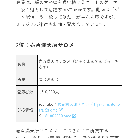
葛葉は、親の甘い蜜を吸い続けるニートのゲーマ
ー吸血鬼として活躍するVTuberです。動画は「ゲ
ーム配信」や「歌ってみた」が主な内容ですが、
オリジナル楽曲も制作・発表もしています。
2位：壱百満天原サロメ
壱百満天原サロメ（ひゃくまんてんばら さ
名前
ろめ）
所属
にじさんじ
登録者数
1,810,000人
YouTube：
壱百満天原サロメ / Hyakumantenb
SNS情報
ara Salome
X：
@1000000lome
壱百満天原サロメは、にじさんじに所属する
VTuberです。お嬢様に憧れる一般女性である壱百