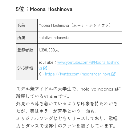
5位：Moona Hoshinova
名前
Moona Hoshinova（ムーナ・ホシノヴァ）
所属
hololive Indonesia
登録者数
1,390,000人
YouTube：
www.youtube.com/@MoonaHoshino
SNS情報
va
X：
https://twitter.com/moonahoshinova
モデル兼アイドルの大学生で、hololive Indonesiaに
所属しているVtuberです。
外見から落ち着いているような印象を持たれがち
だが、実はホラーが苦手という一面も。
オリジナルソングなどもリリースしており、歌唱
力とダンスで世界中のファンを魅了しています。