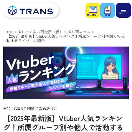
お問
お役
い合
立ち
わせ
資料
TOP
推しビジネス研究所（仮）
推し研コラム
【2025年最新版】Vtuber人気ランキング！所属グループ別や個人で活
動するライバーも紹介
公開：
2025.07.16
更新：
2026.04.30
【2025年最新版】Vtuber人気ランキン
グ！所属グループ別や個人で活動する