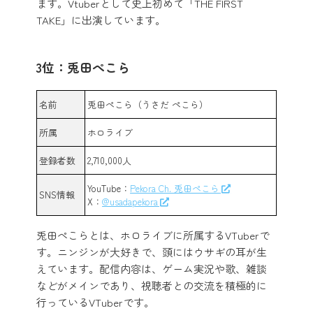
ます。Vtuberとして史上初めて「THE FIRST
TAKE」に出演しています。
3位：兎田ぺこら
名前
兎田ぺこら（うさだ ぺこら）
所属
ホロライブ
登録者数
2,710,000人
YouTube：
Pekora Ch. 兎田ぺこら
SNS情報
X：
@usadapekora
兎田ぺこらとは、ホロライブに所属するVTuberで
す。ニンジンが大好きで、頭にはウサギの耳が生
えています。配信内容は、ゲーム実況や歌、雑談
などがメインであり、視聴者との交流を積極的に
行っているVTuberです。