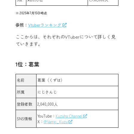
2025年7月15日時点
参照：
Vtuberランキング
ここからは、それぞれのVTuberについて詳しく見
ていきます。
1位：葛葉
名前
葛葉（くずは）
所属
にじさんじ
登録者数
2,040,000人
YouTube：
Kuzuha Channel
SNS情報
X：
@Vamp_Kuzu