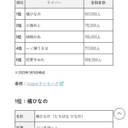
順位
ライバー
登録者数
1位
橘ひなの
907,000人
2位
小森めと
772,000人
3位
胡桃のあ
755,000人
4位
一ノ瀬うるは
717,000人
5位
花芽すみれ
698,000人
2025年7月15日時点
参照：
Vtuberランキング
1位：橘ひなの
名前
橘ひなの（たちばな ひなの）
所属
ぶいすぽっ！