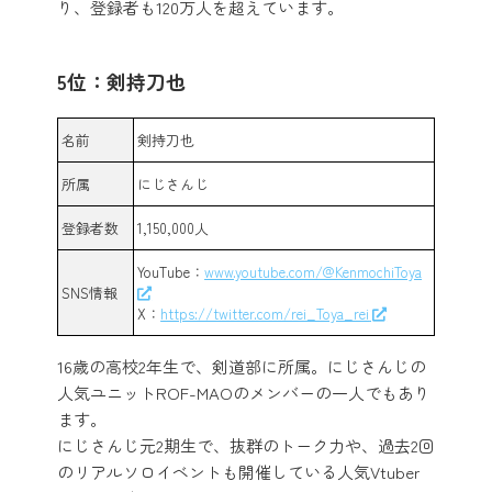
り、登録者も120万人を超えています。
5位：剣持刀也
名前
剣持刀也
所属
にじさんじ
登録者数
1,150,000人
YouTube：
www.youtube.com/@KenmochiToya
SNS情報
X：
https://twitter.com/rei_Toya_rei
16歳の高校2年生で、剣道部に所属。にじさんじの
人気ユニットROF-MAOのメンバーの一人でもあり
ます。
にじさんじ元2期生で、抜群のトーク力や、過去2回
のリアルソロイベントも開催している人気Vtuber