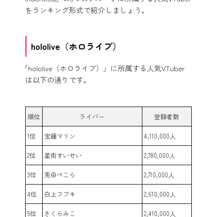
をランキング形式で紹介しましょう。
hololive（ホロライブ）
「hololive（ホロライブ）」に所属する人気VTuber
は以下の通りです。
順位
ライバー
登録者数
1位
宝鐘マリン
4,110,000人
2位
星街すいせい
2,780,000人
3位
兎田ぺこら
2,710,000人
4位
白上フブキ
2,610,000人
5位
さくらみこ
2,410,000人