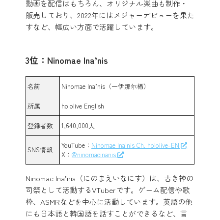
動画を配信はもちろん、オリジナル楽曲も制作・
販売しており、2022年にはメジャーデビューを果た
すなど、幅広い方面で活躍しています。
3位：Ninomae Ina’nis
名前
Ninomae Ina’nis（一伊那尓栖）
所属
hololive English
登録者数
1,640,000人
YouTube：
Ninomae Ina'nis Ch. hololive-EN
SNS情報
X：
@ninomaeinanis
Ninomae Ina’nis（にのまえいなにす）は、古き神の
司祭として活動するVTuberです。ゲーム配信や歌
枠、ASMRなどを中心に活動しています。英語の他
にも日本語と韓国語を話すことができるなど、言