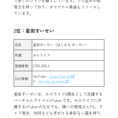
で多くのファンを魅了しています。プロ並みの歌
唱力を持っており、オリジナル楽曲もリリースし
ています。
2位：星街すいせい
名前
星街すいせい（ほしまち すいせい）
所属
ホロライブ
登録者数
2,780,000人
YouTube：
Suisei Channel
SNS情報
X：
@suisei_hosimati
星街すいせいは、ホロライブ0期生として活躍する
バーチャルアイドルVTuberです。ホロライブに所
属するVTuberのなかでも、随一の歌唱力とPV、ラ
イブ演出、作詞なども手がける多彩な一面を持ち