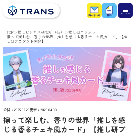
お問
お役
い合
立ち
わせ
資料
TOP
推しビジネス研究所（仮）
推し研コラム
擦って楽しむ、香りの世界「推しを感じる香るチェキ風カード」【推
し研プロダクト開発】
公開：
2025.02.20
更新：
2026.04.30
擦って楽しむ、香りの世界「推しを感
じる香るチェキ風カード」【推し研プ