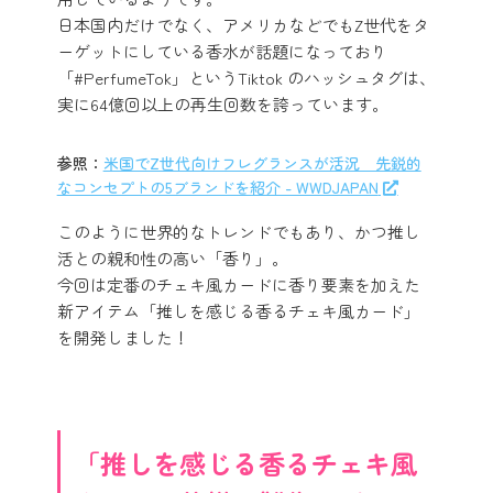
日本国内だけでなく、アメリカなどでもZ世代をタ
ーゲットにしている香水が話題になっており
「#PerfumeTok」というTiktok のハッシュタグは、
実に64億回以上の再生回数を誇っています。
参照：
米国でZ世代向けフレグランスが活況 先鋭的
なコンセプトの5ブランドを紹介 - WWDJAPAN
このように世界的なトレンドでもあり、かつ推し
活との親和性の高い「香り」。
今回は定番のチェキ風カードに香り要素を加えた
新アイテム「推しを感じる香るチェキ風カード」
を開発しました！
「推しを感じる香るチェキ風