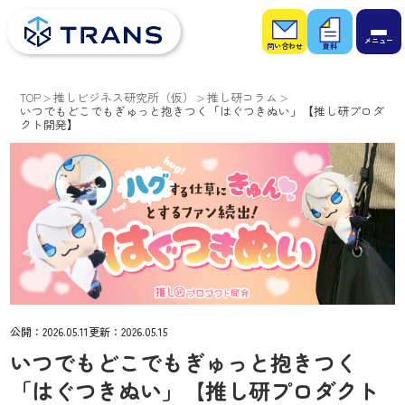
お問
お役
い合
立ち
わせ
資料
TOP
推しビジネス研究所（仮）
推し研コラム
いつでもどこでもぎゅっと抱きつく「はぐつきぬい」【推し研プロダ
クト開発】
公開：
2026.05.11
更新：
2026.05.15
いつでもどこでもぎゅっと抱きつく
「はぐつきぬい」【推し研プロダクト