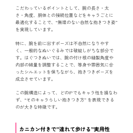
こだわっているポイントとして、腕の長さ・太
さ・角度、胴体との接続位置などをキャラごとに
最適化することで、“無理のない自然な抱きつき姿”
を実現しています。
特に、腕を前に出すポーズは不自然になりやす
く、一般的なぬいぐるみでは破綻しがちな部分で
す。はぐつきぬいでは、腕の付け根の縫製角度や
内部の綿量を調整することで、等身や雰囲気に合
ったシルエットを保ちながら、抱きつきポーズを
成立させています。
この腕構造によって、どのIPでもキャラ性を損なわ
ず、“そのキャラらしい抱きつき方” を表現できる
のが大きな特徴です。
カニカン付きで”連れて歩ける”実用性