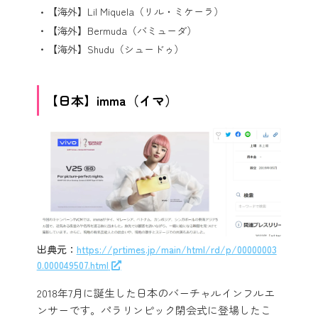
【海外】Lil Miquela（リル・ミケーラ）
【海外】Bermuda（バミューダ）
【海外】Shudu（シュードゥ）
【日本】imma（イマ）
出典元：
https://prtimes.jp/main/html/rd/p/00000003
0.000049507.html
2018年7月に誕生した日本のバーチャルインフルエ
ンサーです。パラリンピック閉会式に登場したこ