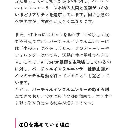
見た目をしている傾向があるのに対し、バーチャ
ルインフルエンサーは
本物の人間と区別がつかな
いほどリアリティを追求
しています。同じ仮想の
存在ですが、方向性が大きく異なります。
また、VTuberにはキャラを動かす「中の人」が必
要不可欠ですが、バーチャルインフルエンサーに
は「中の人」は存在しません。プロデューサーや
ディレクターはいても、活動自体は単独で行えま
す。これは、
VTuberが動画を主戦場にしている
の
に対し、
バーチャルインフルエンサーは静止画メ
インのモデル活動
を行っていることにも起因して
います。
ただし、
バーチャルインフルエンサーの動画も増
えてきており
、今後は広告やSNS動画で、生き生き
と動く姿を目にする機会が増えそうです。
注目を集めている理由