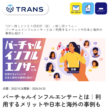
お問
お役
い合
立ち
わせ
資料
TOP
推しビジネス研究所（仮）
推し研コラム
バーチャルインフルエンサーとは｜利用するメリットや日本と海外の
事例も紹介！
公開：
2022.10.26
更新：
2026.04.30
バーチャルインフルエンサーとは｜利
用するメリットや日本と海外の事例も