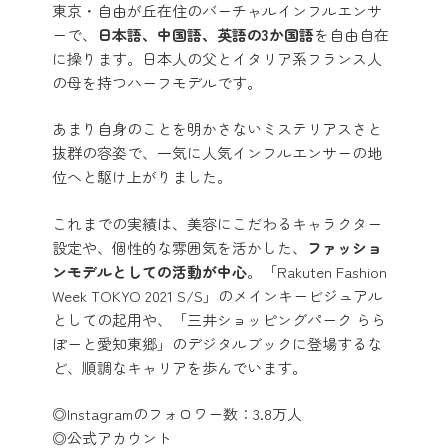
東京・自由が丘在住のバーチャルインフルエンサ
ーで、
日本語、中国語、英語の3か国語
を自由自在
に操ります。日本人の父とイタリア系フランス人
の母を持つハーフモデルです。
あまり自身のことを明かさないミステリアスさと
抜群の容姿で、一気に人気インフルエンサーの地
位へと駆け上がりました。
これまでの実績は、美容にこだわるキャラクター
設定や、個性的な雰囲気を活かした、
ファッショ
ンモデルとしての活動が中心
。「Rakuten Fashion
Week TOKYO 2021 S/S」のメインキービジュアル
としての起用や、「三井ショッピングパーク らら
ぽーと愛知東郷」のデジタルブックに登場するな
ど、順調なキャリアを歩んでいます。
◎Instagramのフォロワー数：3.8万人
◎公式アカウント