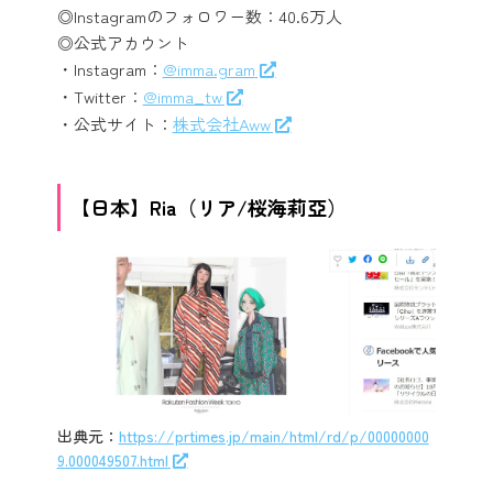
◎Instagramのフォロワー数：40.6万人
◎公式アカウント
・Instagram：
@imma.gram
・Twitter：
@imma_tw
・公式サイト：
株式会社Aww
【日本】Ria（リア/桜海莉亞）
出典元：
https://prtimes.jp/main/html/rd/p/00000000
9.000049507.html