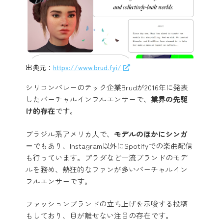
出典元：
https://www.brud.fyi/
シリコンバレーのテック企業Brudが2016年に発表
したバーチャルインフルエンサーで、
業界の先駆
け的存在
です。
ブラジル系アメリカ人で、
モデルのほかにシンガ
ー
でもあり、Instagram以外にSpotifyでの楽曲配信
も行っています。プラダなど一流ブランドのモデ
ルを務め、熱狂的なファンが多いバーチャルイン
フルエンサーです。
ファッションブランドの立ち上げを示唆する投稿
もしており、目が離せない注目の存在です。