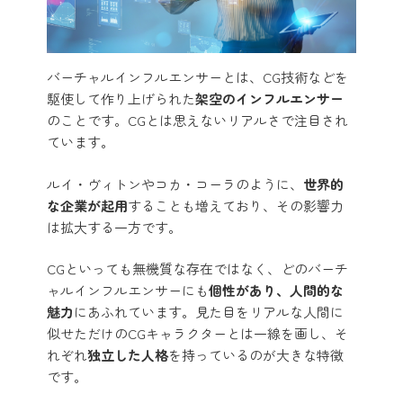
バーチャルインフルエンサーとは、CG技術などを
駆使して作り上げられた
架空のインフルエンサー
のことです。CGとは思えないリアルさで注目され
ています。
ルイ・ヴィトンやコカ・コーラのように、
世界的
な企業が起用
することも増えており、その影響力
は拡大する一方です。
CGといっても無機質な存在ではなく、どのバーチ
ャルインフルエンサーにも
個性があり、人間的な
魅力
にあふれています。見た目をリアルな人間に
似せただけのCGキャラクターとは一線を画し、そ
れぞれ
独立した人格
を持っているのが大きな特徴
です。