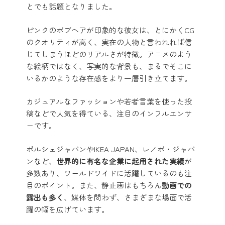
とでも話題となりました。
ピンクのボブヘアが印象的な彼女は、とにかくCG
のクオリティが高く、実在の人物と言われれば信
じてしまうほどのリアルさが特徴。アニメのよう
な絵柄ではなく、写実的な背景も、まるでそこに
いるかのような存在感をより一層引き立てます。
カジュアルなファッションや若者言葉を使った投
稿などで人気を得ている、注目のインフルエンサ
ーです。
ポルシェジャパンやIKEA JAPAN、レノボ・ジャパ
ンなど、
世界的に有名な企業に起用された実績
が
多数あり、ワールドワイドに活躍しているのも注
目のポイント。また、静止画はもちろん
動画での
露出も多く
、媒体を問わず、さまざまな場面で活
躍の幅を広げています。