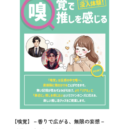
【嗅覚】－香りで広がる、無限の妄想－