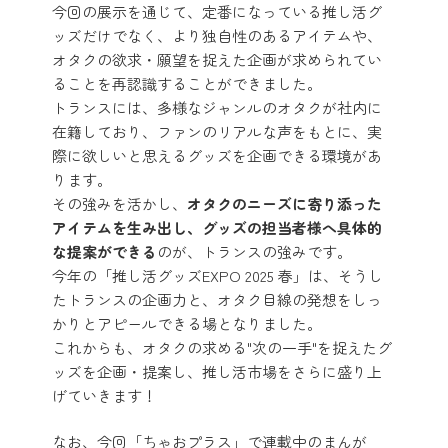
今回の展示を通じて、定番になっている推し活グ
ッズだけでなく、より独自性のあるアイテムや、
オタクの欲求・願望を捉えた企画が求められてい
ることを再認識することができました。
トランスには、多様なジャンルのオタクが社内に
在籍しており、ファンのリアルな声をもとに、実
際に欲しいと思えるグッズを企画できる環境があ
ります。
その強みを活かし、
オタクのニーズに寄り添った
アイテムを生み出し、グッズの担当者様へ具体的
な提案ができる
のが、トランスの強みです。
今年の「推し活グッズEXPO 2025 春」は、そうし
たトランスの企画力と、オタク目線の発想をしっ
かりとアピールできる場となりました。
これからも、オタクの求める"次の一手"を捉えたグ
ッズを企画・提案し、推し活市場をさらに盛り上
げていきます！
なお、今回「ちゃおプラス」で連載中のまんが