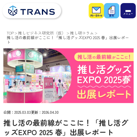
お問
お役
い合
立ち
わせ
資料
TOP
推しビジネス研究所（仮）
推し研コラム
推し活の最前線がここに！「推し活グッズEXPO 2025 春」出展レポー
ト
公開：
2025.03.03
更新：
2026.04.30
推し活の最前線がここに！「推し活グ
ッズEXPO 2025 春」出展レポート