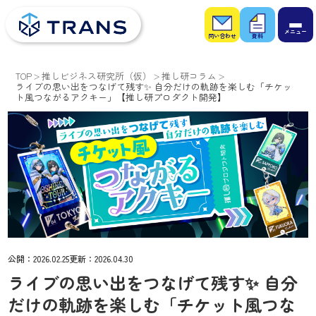
お問
お役
い合
立ち
わせ
資料
TOP
推しビジネス研究所（仮）
推し研コラム
ライブの思い出をつなげて残す✨ 自分だけの軌跡を楽しむ「チケッ
ト風つながるアクキー」【推し研プロダクト開発】
公開：
2026.02.25
更新：
2026.04.30
ライブの思い出をつなげて残す✨ 自分
だけの軌跡を楽しむ「チケット風つな