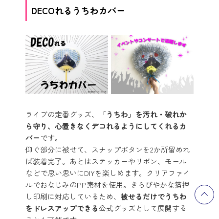
DECOれるうちわカバー
ライブの定番グッズ、
「うちわ」を汚れ・破れか
ら守り、心置きなくデコれるようにしてくれるカ
バー
です。
仰ぐ部分に被せて、スナップボタンを2か所留めれ
ば装着完了。あとはステッカーやリボン、モール
などで思い思いにDIYを楽しめます。クリアファイ
ルでおなじみのPP素材を使用。きらびやかな箔押
し印刷に対応しているため、
被せるだけでうちわ
をドレスアップできる
公式グッズとして展開する