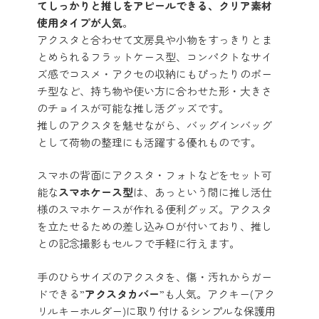
てしっかりと推しをアピールできる、クリア素材
使用タイプが人気
。
アクスタと合わせて文房具や小物をすっきりとま
とめられるフラットケース型、コンパクトなサイ
ズ感でコスメ・アクセの収納にもぴったりのポー
チ型など、持ち物や使い方に合わせた形・大きさ
のチョイスが可能な推し活グッズです。
推しのアクスタを魅せながら、バッグインバッグ
として荷物の整理にも活躍する優れものです。
スマホの背面にアクスタ・フォトなどをセット可
能な
スマホケース型
は、あっという間に推し活仕
様のスマホケースが作れる便利グッズ。アクスタ
を立たせるための差し込み口が付いており、推し
との記念撮影もセルフで手軽に行えます。
手のひらサイズのアクスタを、傷・汚れからガー
ドできる”
アクスタカバー
”も人気。アクキー(アク
リルキーホルダー)に取り付けるシンプルな保護用