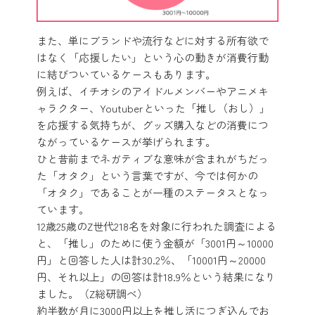
また、単にブランドや流行などに対する所有欲で
はなく「応援したい」という心の動きが消費行動
に結びついているケースもあります。
例えば、イチオシのアイドルメンバーやアニメキ
ャラクター、Youtuberといった「推し（おし）」
を応援する気持ちが、グッズ購入などの消費につ
ながっているケースが挙げられます。
ひと昔前までネガティブな意味が含まれがちだっ
た「オタク」という言葉ですが、今では何かの
「オタク」であることが一種のステータスとなっ
ています。
12歳25歳のZ世代218名を対象に行われた調査による
と、「推し」のために使う金額が「3001円～10000
円」と回答した人は計30.2％、「10001円～20000
円、それ以上」の回答は計18.9％という結果になり
ました。（Z総研調べ）
約半数が月に3000円以上を推し活につぎ込んでお