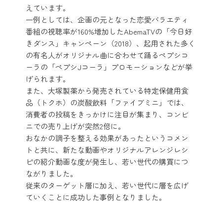
えています。
一例としては、企画の元となった恋愛バラエティ
番組の視聴率が160%増加したAbemaTVの「今日好
きダンス」キャンペーン（2018）、起用された多く
の有名人がオリジナル曲に合わせて踊るペプシコ
ーラの「ペプシJコーラ」プロモーションなどが挙
げられます。
また、大塚製薬から発売されている特定保健用食
品（トクホ）の炭酸飲料「ファイブミニ」では、
消費者の投稿をきっかけに注目が集まり、コンビ
ニでの売り上げが突然2倍に。
おなかの調子を整える効果があったというコメン
トと共に、新たな動画やオリジナルアレンジレシ
ピの紹介動画な度が発生し、若い世代の購買につ
ながりました。
従来のターゲット層に加え、若い世代に層を広げ
ていくことに成功した事例となりました。