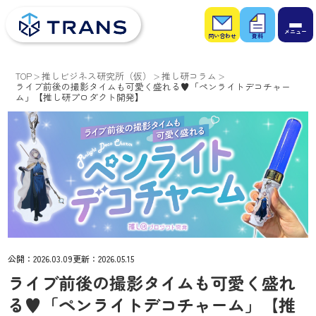
お問
お役
い合
立ち
わせ
資料
TOP
推しビジネス研究所（仮）
推し研コラム
ライブ前後の撮影タイムも可愛く盛れる♥「ペンライトデコチャー
ム」【推し研プロダクト開発】
公開：
2026.03.09
更新：
2026.05.15
ライブ前後の撮影タイムも可愛く盛れ
る♥「ペンライトデコチャーム」【推