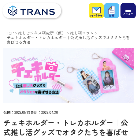
お問
お役
い合
立ち
わせ
資料
TOP
推しビジネス研究所（仮）
推し研コラム
チェキホルダー・トレカホルダー｜公式推し活グッズでオタクたちを
喜ばせる方法
公開：
2022.05.19
更新：
2026.04.30
チェキホルダー・トレカホルダー｜公
式推し活グッズでオタクたちを喜ばせ