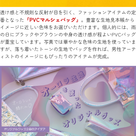
透け感と不規則な反射が目を引く、ファッションアイテムの定
『PVCマルシェバッグ』
番となった
。豊富な生地見本帳から
イメージに近しい色味をお選びいただけます。個人的には、雨
の日にブラックやブラウンの中身の透け感が程よいPVCバッグ
が重宝しています。写真では華やかな色味の生地を使っていま
すが、落ち着いたトーンの生地でバッグを作れば、男性アーテ
ィストのイメージにもぴったりのアイテムが完成。