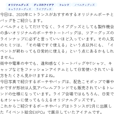
オリジナルグッズ
グッズのアイデア
トレンド
ノベルティグッズ
キャラクターグッズ
ライブグッズ
今回は、2020年にトランスがおすすめするオリジナルポーチと
バッグをご紹介します。
ノベルティとしてだけでなく、ライブグッズとしても製作機会
の多いオリジナルのポーチやトートバッグは、ツアーグッズの
ラインナップに必ずと言っていいほど入っています。その人気
のヒミツは、「その場ですぐ使える」という点以外にも、「イ
ベントが終わっても日常的に使える」という点にあるかもしれ
ません。
街中や電車の中でも、違和感なくトートバッグやTシャツ、キ
ャップなどをファッションアイテムとして日常使いされている
方をたくさん見かけますよね。
今回写真で紹介するポーチやバッグは、配色こそポップで華や
かですが形状は人気アパレルブランドでも販売されているトレ
ンドの仕様になっています。ライブ会場ではもちろん、日常で
もオシャレに使ってもらえるオリジナルグッズです。
これからご紹介するポーチやバッグはトランスが2月に出展し
た『イベント総合EXPO』で展示していたアイテムです。