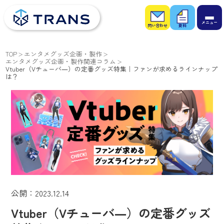
お問
お役
い合
立ち
わせ
資料
TOP
エンタメグッズ企画・製作
エンタメグッズ企画・製作関連コラム
Vtuber（Vチューバ―）の定番グッズ特集｜ファンが求めるラインナップ
は？
公開：2023.12.14
Vtuber（Vチューバ―）の定番グッズ