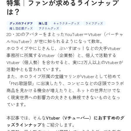
特集｜ファンが求めるラインナップ
は？
グッズのアイデア
推し活
キャラクターグッズ
ライブグッズ
推し活応援グッズ
アクリルグッズ
2D・3DのアバターをまとったYouTuber＝Vtuber（バーチャ
ルYouTuber）が世に知られるようになって数年。
ホロライブやにじさんじ、ぶいすぽっ！などの大手Vtuber
事務所に所属するVtuber（企業勢）と、個人で活動する
Vtuber（個人勢）を合わせると、実に2万人以上のVtuberが
活動中とも言われています。
また、ホロライブ所属の宝鐘マリンがVtuberとして初めて
「FNS歌謡祭」に出演したり、コンビニなどの店頭でコラボ
商品を見かける機会が増えたりと、ネットの世界だけでな
く現実世界への影響力の大きさも無視できないものとなっ
ています。
本記事では、そんな
Vtuber（Vチューバ―）におすすめのグ
ッズラインナップ
をご紹介します。