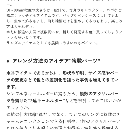
ー。
50～80mm程度の大きさが一般的で、写真やキャラクター、ロゴなど
幅広くマッチするアイテムです。バッグやペンケースにつけてもよ
し、集めて飾るもよし、同じ絵柄だけを集めまくるのもよし、楽しみ
方は人それぞれ。
ゆえに根強い人気で複数買いや、新しく発売する度に買ってしまうフ
ァンも多いようです。
ランダムアイテムとしても展開しやすいのもポイント。
アレンジ方法のアイデア“複数パーツ”
定番アイテムであるが故に、
形状や印刷、サイズ感やパー
ツの変更などで他との差別化を狙った事例も増えてきてい
ます
。
シンプルなキーホルダーに飽きたら、
複数のアクリルパー
ツを繋げた“2連キーホルダー”
などを検討してみてはいかが
でしょうか。
連結の仕方は縦2連だけでなく、ひとつのリングに複数のチ
ャームをコレクションできる仕様や、1枚のアクリルパーツ
だけを使うよりも幅広い表現とお得感・特別感を提供する