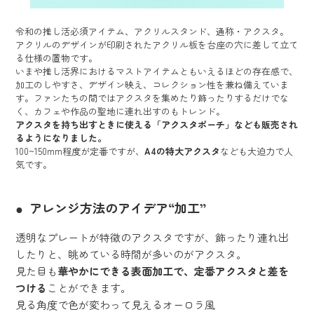
令和の推し活必須アイテム、アクリルスタンド、通称・アクスタ。
アクリルのデザインが印刷されたアクリル板を台座の穴に差して立て
る仕様の置物です。
いまや推し活界におけるマストアイテムともいえるほどの存在感で、
加工のしやすさ、デザイン映え、コレクション性を兼ね備えていま
す。ファンたちの間ではアクスタを集めたり飾ったりするだけでな
く、カフェや作品の聖地に連れ出すのもトレンド。
アクスタを持ち出すときに使える「アクスタポーチ」なども販売され
るようになりました。
100~150mm程度が定番ですが、
A4の特大アクスタ
なども大迫力で人
気です。
アレンジ方法のアイデア“加工”
透明なプレートが特徴のアクスタですが、飾ったり連れ出
したりと、眺めている時間が多いのがアクスタ。
見た目も
華やかにできる表面加工で、定番アクスタと差を
つける
ことができます。
見る角度で色が変わって見えるオーロラ風