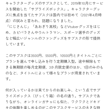
キャラクターグッズのサブスクとして、2019年10月にサービ
スを開始した「サプライズボックス」。キャラクターグッ
ズに焦点を当てたサブスクは国内では初めて（2021年4月時
点）の試みと言われ、話題になりました。
「にじさんじ」「あおぎり高校」などVtuberグッズをはじ
め、カピバラさんやウルトラマン、スポーツ選手のグッズ
など幅広いジャンルのファングッズをサブスクの形で提供
しています。
このサブスクは3500円、5500円、10500円とタイトルごとに
プランを選んで申し込みを行う定期購入型。途中解除もで
きる無期限の毎月定期便、3か月限定便のほか、1回のみのも
のなど、タイトルによって様々なプランが用意されていま
す。
何が入っているかは来てからのお楽しみ、という点でサプ
ライズボックス（びっくり箱）の名の通り。サブスクであ
りながら、オンラインガチャにも似た、ワクワクとドキド
キの体験を楽しめるのがこのサブスクサービスの大きな特