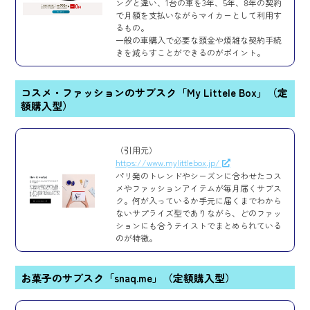
ングと違い、1台の車を3年、5年、8年の契約
で月額を支払いながらマイカーとして利用す
るもの。
一般の車購入で必要な頭金や煩雑な契約手続
きを減らすことができるのがポイント。
コスメ・ファッションのサブスク「My Littele Box」（定
額購入型）
（引用元）
https://www.mylittlebox.jp/
パリ発のトレンドやシーズンに合わせたコス
メやファッションアイテムが毎月届くサブス
ク。何が入っているか手元に届くまでわから
ないサプライズ型でありながら、どのファッ
ションにも合うテイストでまとめられている
のが特徴。
お菓子のサブスク「snaq.me」（定額購入型）