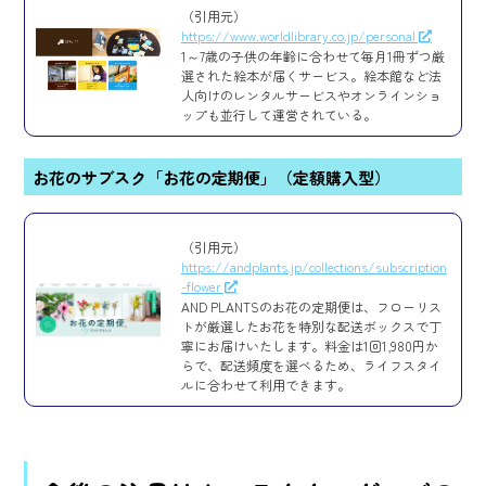
（引用元）
https://www.worldlibrary.co.jp/personal
1～7歳の子供の年齢に合わせて毎月1冊ずつ厳
選された絵本が届くサービス。絵本館など法
人向けのレンタルサービスやオンラインショ
ップも並行して運営されている。
お花のサブスク「お花の定期便」（定額購入型）
（引用元）
https://andplants.jp/collections/subscription
-flower
AND PLANTSのお花の定期便は、フローリス
トが厳選したお花を特別な配送ボックスで丁
寧にお届けいたします。料金は1回1,980円か
らで、配送頻度を選べるため、ライフスタイ
ルに合わせて利用できます。