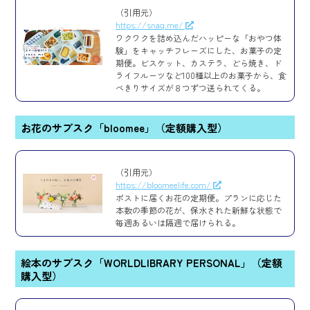
（引用元）
https://snaq.me/
ワクワクを詰め込んだハッピーな「おやつ体
験」をキャッチフレーズにした、お菓子の定
期便。ビスケット、カステラ、どら焼き、ド
ライフルーツなど100種以上のお菓子から、食
べきりサイズが８つずつ送られてくる。
お花のサブスク「bloomee」（定額購入型）
（引用元）
https://bloomeelife.com/
ポストに届くお花の定期便。プランに応じた
本数の季節の花が、保水された新鮮な状態で
毎週あるいは隔週で届けられる。
絵本のサブスク「WORLDLIBRARY PERSONAL」（定額
購入型）