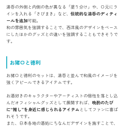
湯呑の外側と内側の色が異なる「塗り分け」や、口元にラ
インを入れる「さびまき」など、
伝統的な湯呑のディティ
ールを追加
可能。
和の雰囲気を強調することで、西洋風のデザインをベース
にしたほかのグッズとの違いを強調することもできそうで
す。
お猪口と徳利
お猪口と徳利のセットは、湯呑と並んで和風のイメージを
強くアピールできるアイテムです。
お酒好きのキャラクターやアーティストの個性を落とし込
んだオフィシャルグッズとして展開すれば、
晩酌のたび
に“推し”を身近に感じられるアイテム
としてファンに喜ば
れそうです。
また、日本各地の酒処にちなんだデザインを施すことで、