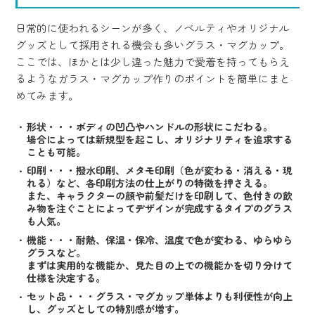
日常的に使われるシーンが多く、ノベルティやオリジナル
グッズとして採用される機会も多いグラス・マグカップ。
ここでは、ほかとは少し違った魅力で愛着を持ってもらえ
るようなガラス・マグカップ作りのポイントを簡単にまと
めてみます。
形状・・・ボディの凹凸やハンドルの形状にこだわる。
場合によっては新規型を起こし、オリジナリティを追求する
ことも可能。
印刷・・・撥水印刷、メタモ印刷（色が変わる・消える・現
れる）など、各印刷方法の仕上がりの特徴を押さえる。
また、キャラクターの顔や前髪だけを印刷して、色付きの飲
み物を注ぐことによってデザインが完成するタイプのグラス
も人気。
機能・・・耐熱、保温・保冷、温度で色が変わる、ゆらゆら
グラスなど。
まずは実用的な機能か、見た目の上での機能かを切り分けて
仕様を決定する。
セット品・・・グラス・マグカップ単体よりも利便性が向上
し、グッズとしての特別感が増す。