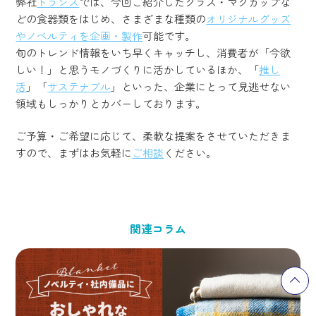
弊社
トランス
では、今回ご紹介したグラス・マグカップな
どの食器類をはじめ、さまざまな種類の
オリジナルグッズ
やノベルティを企画・製作
可能です。
旬のトレンド情報をいち早くキャッチし、消費者が「今欲
しい！」と思うモノづくりに活かしているほか、「
推し
活
」「
サステナブル
」といった、企業にとって見逃せない
領域もしっかりとカバーしております。
ご予算・ご希望に応じて、柔軟な提案をさせていただきま
すので、まずはお気軽に
ご相談
ください。
関連コラム