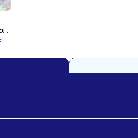
別感
デア
材