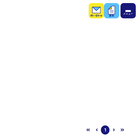
お問
お役
い合
立ち
わせ
資料
1