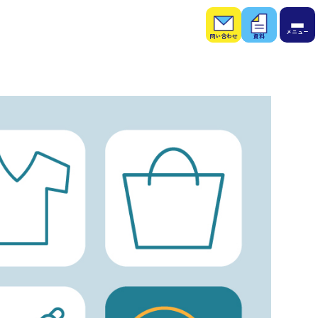
お問
お役
い合
立ち
わせ
資料