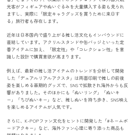
光客がフィギュアやぬいぐるみを大量購入する姿も見られ
ますし、実際に「限定キャラグッズを買うために来日す
る」旅行者も存在します。
近年は日本国内で盛り上がる推し活文化もインバウンドに
直結しています。アクリルスタンドや缶バッジといった定
番アイテムに加え、「限定性」や「コレクション性」を意
識した設計で購買意欲が高まります。
例えば、最新の推し活アイテムのトレンドを分析して開発
した「デュアルリアルアクスタ」は両面印刷で推しの前後
姿を楽しめる画期的グッズで、SNSで拡散され海外からも反
響がありました。そのほかにも「ぬいリング」「ぬいキ
ー」「ちびぬいキー」など、推しぬいを持ち歩き、SNS映え
を楽しめるアイテムが人気です。
さらに、K-POPファン文化をヒントに開発した「#ネームボ
ードアクキー」など、海外ファン心理に寄り添った商品も