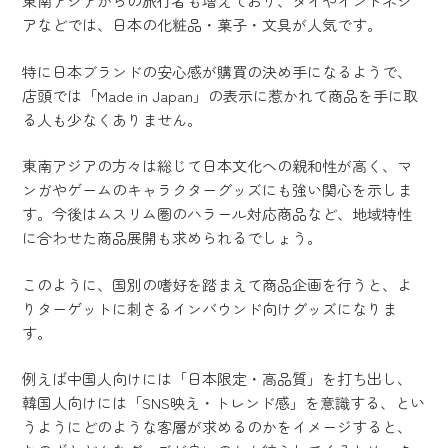
東南アジアからの旅行者も増えており、タイやインドネシ
アなどでは、日本の化粧品・菓子・文具が人気です。
特に日本ブランドの安心感が購買の決め手になるようで、
店頭では「Made in Japan」の表示に惹かれて商品を手に取
る人も少なくありません。
東南アジアの方々は総じて日本文化への親和性が高く、マ
ンガやゲームのキャラクターグッズにも強い関心を示しま
す。今後はムスリム圏のハラール対応商品など、地域特性
に合わせた商品展開も求められるでしょう。
このように、国別の嗜好を踏まえて商品企画を行うと、よ
りターゲットに刺さるインバウンド向けグッズになりま
す。
例えば中国人向けには「日本限定・高品質」を打ち出し、
韓国人向けには「SNS映え・トレンド感」を意識する、とい
うようにどのような客層が求めるのかをイメージすると、