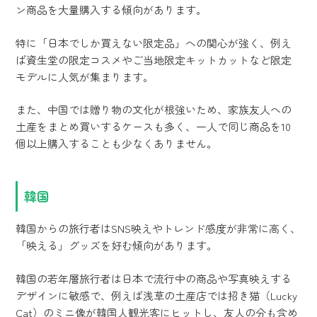
ン商品を大量購入する傾向があります。
特に「日本でしか買えない限定品」への関心が強く、例え
ば資生堂の限定コスメやご当地限定キットカットなど限定
モデルに人気が集まります。
また、中国では贈り物の文化が根強いため、家族友人への
土産をまとめ買いするケースも多く、一人で同じ商品を10
個以上購入することも少なくありません。
韓国
韓国からの旅行者はSNS映えやトレンド感度が非常に高く、
「映える」グッズを好む傾向があります。
韓国の若年層旅行者は日本で流行中の商品や写真映えする
デザインに敏感で、例えば浅草の土産店では招き猫（Lucky
Cat）のミニ像が韓国人観光客にヒットし、友人の分も含め