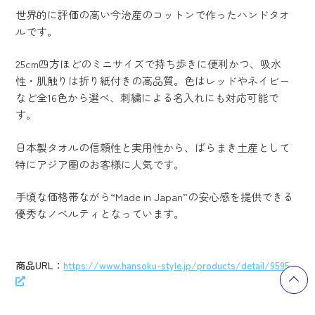
世界的に評価の高い今治産のコットンで作ったハンドタオ
ルです。
25cm四方ほどのミニサイズで持ち歩きに便利かつ、吸水
性・肌触りは折り紙付きの高品質。色はレッドやネイビー
など全16色から選べ、刺繍による名入れにも対応可能で
す。
日本製タオルの信頼性と実用性から、ばらまき土産として
特にアジア圏のお客様に人気です。
手頃な価格帯ながら“Made in Japan”の安心感を提供できる
優秀なノベルティとなっています。
商品URL：
https://www.hansoku-style.jp/products/detail/9595