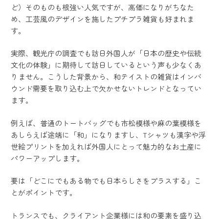
ど）そのものも根強い人気ですが、高価になりがちなた
め、工芸風のデザインを施したプチプラ雑貨も好まれま
す。
実際、観光庁の調査でも訪日外国人が「日本の歴史や伝統
文化の体験」に期待して訪日しているという声も少なくあ
りません。こうした背景から、和テイストの雑貨はインバ
ウンド需要を取り込む上で欠かせないトレンドとなってい
ます。
例えば、普通のトートバッグでも市松模様や麻の葉模様を
あしらえば途端に「和」になりますし、Tシャツも漢字や浮
世絵プリントを加えれば外国人にとって魅力的なお土産に
パワーアップします。
要は「どこにでもある物でも日本らしさをプラスする」こ
とがポイントです。
トランスでも、クライアント企業様には和の要素を盛り込