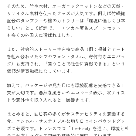
そのため、竹や木材、オーガニックコットンなどの天然・
リサイクル素材を使ったグッズが人気です。例えば竹繊維
配合のタンブラーや檜のカトラリーは「環境に優しく日本
らしい」として好評で、「エシカル箸＆スプーンセット」
も多くの外国人に選ばれました。
また、社会的ストーリー性を持つ商品（例：福祉とアート
を組み合わせたシブヤフォントタオル、寄付付きエコバッ
グ）も支持され、「買うことで社会に貢献できる」という
価値が購買動機になっています。
加えて、パッケージや見た目にも環境配慮を実感できる工
夫が大切です。自然な風合いやエコマーク表示、和テイス
トや意外性を取り入れると一層響きます。
まとめると、訪日客の多くがサステナビリティを意識する
今、エシカル・サステナブルな切り口はインバウンドグッ
ズに必須です。トランスでは「+ethical」を通じ、環境と社
会に配慮したグッズ開発を積極的に展開しています。