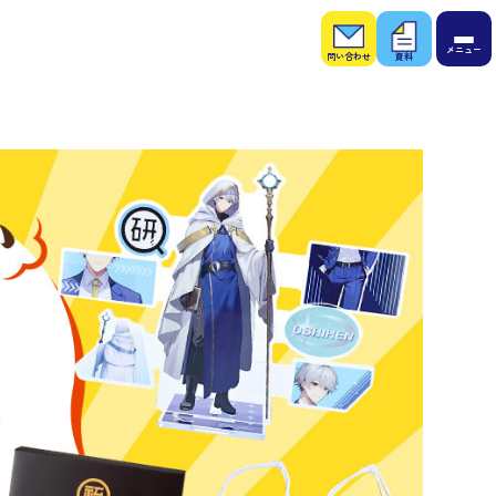
お問
お役
い合
立ち
わせ
資料