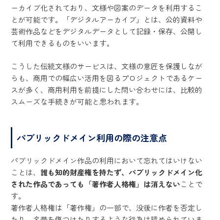
ーカイブ化されており、文様や図案のデータを利用するこ
とが可能です。「デジタルアーカイブ」とは、公的資料や
芸術作品などをデジタルデータとして記録・保存、公開し
て利用できるものをいいます。
こうした伝統文様のサービスは、文様の意匠を保護しなが
らも、商用での幅広い活用を図るプロジェクトであるケー
スが多く、商用利用を前提にした問い合わせには、比較的
スムーズな手続きが可能と思われます。
パブリックドメイン利用の際の注意点
パブリックドメイン作品の利用において忘れてはいけない
ことは、
誰も知的財産権を持たず、パブリックドメイン化
された作品であっても「著作者人格権」は消えない
ことで
す。
著作者人格権は「著作権」の一部で、没後に作者を否定し
たり、名誉を傷つけたりするような行為は認められていま