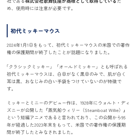
社である
株式会社歌舞伎座が商標として取得している
た
め、使用時には注意が必要です。
初代ミッキーマウス
2024年1月1日をもって、初代ミッキーマウスの米国での著作
権の保護期間が終了したことが話題になりました。
「クラシックミッキー」「オールドミッキー」とも呼ばれる
初代ミッキーマウスは、白目がなく黒目のみで、肌が白く
耳は黒、おなじみの白い手袋をつけていないのが特徴で
す。
ミッキーとミニーのデビュー作は、1928年にウォルト・ディ
ズニーが公開した『蒸気船ウィリー（Steamboat Willie）』
という短編アニメであると言われており、この公開から95
年が経過した2023年末をもって、米国での著作権の保護期
間が終了したとみなされました。