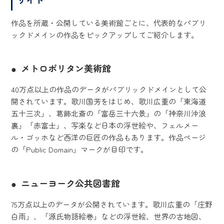
作品を所蔵・公開している美術館ごとに、代表的なパブリ
ックドメインの作品をピックアップしてご紹介します。
メトロポリタン美術館
40万点以上の作品のデータがパブリックドメインとして公
開されています。歌川国芳をはじめ、歌川広重の「東海道
五十三次」、葛飾北斎の「富岳三十六景」の「神奈川沖浪
裏」「赤富士」、写楽など日本の浮世絵や、フェルメー
ル・ゴッホなど西洋の巨匠の作品もあります。作品ページ
の「Public Domain」マークが目印です。
ニューヨーク公共図書館
75万点以上のデータが公開されています。歌川広重の「庄野
白雨」、「源氏物語絵巻」などの浮世絵、世界の古地図、