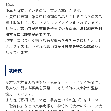
戯画。
原本を所有しているのは、京都の高山寺です。
平安時代末期～鎌倉時代初期の作品とされるこちらの著作
権は消滅しており、パブリックドメイン化されています。
しかし、
高山寺が所有権を持っているため、鳥獣戯画を利
用するには許諾が必要
です。
現在世に出ている様々な鳥獣戯画をモチーフにしたオリジ
ナルグッズは、いずれも
高山寺から許諾を得た公認商品
と
なっています。
歌舞伎
歌舞伎の舞台美術や隈取・衣装をモチーフにする場合は、
歌舞伎に関する事業を展開してきた松竹株式会社が監修に
協力しています。
また定式幕柄（黒・柿色・萌黄色の帯の並び）をはじめ
「歌舞伎」などの文字商標も、松竹株式会社のグループ会