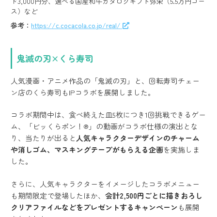
ド3,000円分、選べる国産和牛カタログギフト弥栄（5.5万円コー
ス）など
参考：
https://c.cocacola.co.jp/real/
鬼滅の刃×くら寿司
人気漫画・アニメ作品の「鬼滅の刃」と、回転寿司チェー
ン店のくら寿司もIPコラボを展開しました。
コラボ期間中は、食べ終えた皿5枚につき1回挑戦できるゲー
ム、「ビッくらポン！®」の動画がコラボ仕様の演出とな
り、当たりが出ると
人気キャラクターデザインのチャーム
や消しゴム、マスキングテープがもらえる企画
を実施しま
した。
さらに、人気キャラクターをイメージしたコラボメニュー
も期間限定で登場したほか、
会計2,500円ごとに描きおろし
クリアファイルなどをプレゼントするキャンペーン
も展開