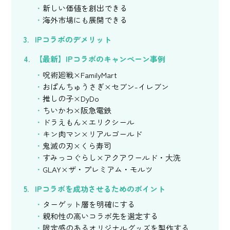
新しい価値を創出できる
海外市場にも展開できる
IPコラボのデメリット
【最新】IPコラボのキャンペーン事例
呪術廻戦×FamilyMart
おぱんちゅうさぎ×セブン-イレブン
推しの子×DyDo
ちいかわ×阪急電鉄
ドラえもん×エリクシール
キン肉マン×リアルゴールド
鬼滅の刃×くら寿司
すみっコぐらし×アクアワールド・大洗
GLAY×ザ・プレミアム・モルツ
IPコラボを成功させるためのポイント
ターゲット層を明確にする
親和性の高いコラボ先を選定する
限定感のあるオリジナルグッズを製作する