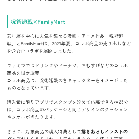
呪術廻戦×FamilyMart
若年層を中心に人気を集める漫画・アニメ作品「呪術廻
戦」とFamilyMartは、2023年夏、コラボ商品の売り出しなど
を含むIPコラボを展開しました。
ファミマではドリンクやドーナツ、おむすびなどのコラボ
商品を限定販売。
コラボ商品は、呪術廻戦の各キャラクターをイメージした
ものとなっています。
購入者に限りアプリでスタンプを貯めて応募できる抽選で
は、コラボ商品のパッケージと同じデザインのクッション
やタオルが当たります。
さらに、対象商品の購入特典として
描きおろしイラストの
グッズ
がもらえるほか、人気キャラクターを演じる声優・