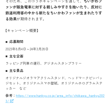
そのため、このコラボキャンペーンを通して、
ちいかわフ
ァンが阪急電車に対する親しみやすさを抱いたり、反対に
鉄道利用客の中から新たなちいかわファンが生まれたりす
る効果
が期待されます。
【キャンペーン概要】
応募期間
2023年8月4日～24年3月28日
主な企画
ラッピング列車の運行、デジタルスタンプラリー
主な景品
オリジナルジオラマアクリルスタンド、ヘッドマークピンバッ
ジセット、オリジナルスマホ壁紙、オリジナルホログラムステ
ッカー など
参考：
https://www.hankyu.co.jp/area_info/chiikawa_hankyu202
3/