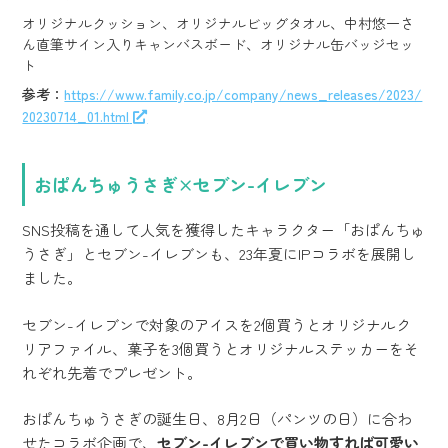
オリジナルクッション、オリジナルビッグタオル、中村悠一さ
ん直筆サイン入りキャンバスボード、オリジナル缶バッジセッ
ト
参考：
https://www.family.co.jp/company/news_releases/2023/
20230714_01.html
おぱんちゅうさぎ×セブン-イレブン
SNS投稿を通して人気を獲得したキャラクター「おぱんちゅ
うさぎ」とセブン-イレブンも、23年夏にIPコラボを展開し
ました。
セブン-イレブンで対象のアイスを2個買うとオリジナルク
リアファイル、菓子を3個買うとオリジナルステッカーをそ
れぞれ先着でプレゼント。
おぱんちゅうさぎの誕生日、8月2日（パンツの日）に合わ
せたコラボ企画で、
セブン-イレブンで買い物すれば可愛い