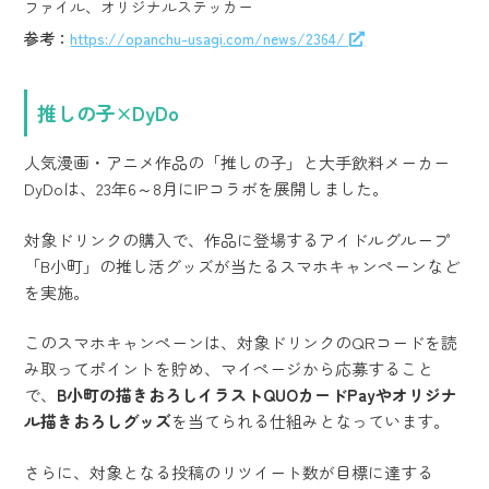
ファイル、オリジナルステッカー
参考：
https://opanchu-usagi.com/news/2364/
推しの子×DyDo
人気漫画・アニメ作品の「推しの子」と大手飲料メーカー
DyDoは、23年6～8月にIPコラボを展開しました。
対象ドリンクの購入で、作品に登場するアイドルグループ
「B小町」の推し活グッズが当たるスマホキャンペーンなど
を実施。
このスマホキャンペーンは、対象ドリンクのQRコードを読
み取ってポイントを貯め、マイページから応募すること
で、
B小町の描きおろしイラストQUOカードPayやオリジナ
ル描きおろしグッズ
を当てられる仕組みとなっています。
さらに、対象となる投稿のリツイート数が目標に達する