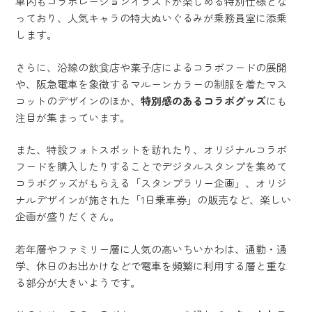
車内もコラボレーションイラストが楽しめる特別仕様とな
っており、人気キャラの特大ぬいぐるみが乗務員室に添乗
します。
さらに、沿線の飲食店や菓子店によるコラボフードの展開
や、阪急電車を象徴するマルーンカラーの制服を着たマス
コットのデザインのほか、
特別感のあるコラボグッズ
にも
注目が集まっています。
また、特設フォトスポットを訪れたり、オリジナルコラボ
フードを購入したりすることでデジタルスタンプを集めて
コラボグッズがもらえる「スタンプラリー企画」、オリジ
ナルデザインが施された「1日乗車券」の販売など、楽しい
企画が盛りだくさん。
若年層やファミリー層に人気の高いちいかわは、通勤・通
学、休日のお出かけなどで電車を頻繁に利用する層と重な
る部分が大きいようです。