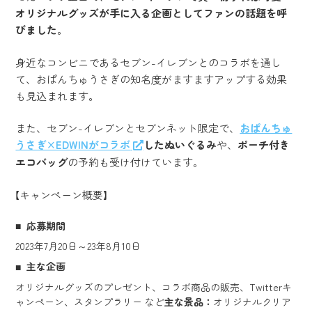
オリジナルグッズが手に入る企画としてファンの話題を呼
びました
。
身近なコンビニであるセブン-イレブンとのコラボを通し
て、おぱんちゅうさぎの知名度がますますアップする効果
も見込まれます。
また、セブン-イレブンとセブンネット限定で、
おぱんちゅ
うさぎ×EDWINがコラボ
したぬいぐるみ
や、
ポーチ付き
エコバッグ
の予約も受け付けています。
【キャンペーン概要】
応募期間
2023年7月20日～23年8月10日
主な企画
オリジナルグッズのプレゼント、コラボ商品の販売、Twitterキ
ャンペーン、スタンプラリー など
主な景品：
オリジナルクリア