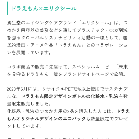
ドラえもん×エリクシール
資生堂のエイジングケアブランド「エリクシール」は、つ
めかえ用容器の普及などを通してプラスチック・CO2削減
を図るグローバルサステナビリティ活動の一環として、国
民的漫画・アニメ作品「ドラえもん」とのコラボレーショ
ンを展開しています。
コラボ商品の販売に先駆けて、スペシャルムービー「未来
を見守るドラえもん」篇をブランドサイトページで公開。
2023年6月には、リサイクルPET72%以上使用でサステナブ
ルな、
ドラえもん限定デザインボトルの化粧水・乳液
を数
量限定販売しました。
化粧品・乳液のつめかえ用の2品を購入した方には、
ドラえ
もんオリジナルデザインのエコバック
も数量限定でプレゼ
ントしています。