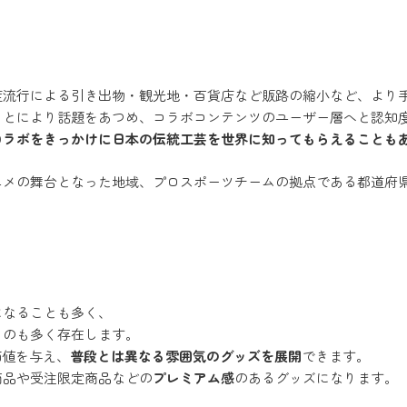
症流行による引き出物・観光地・百貨店など販路の縮小など、より
ことにより話題をあつめ、コラボコンテンツのユーザー層へと認知
コラボをきっかけに日本の伝統工芸を世界に知ってもらえることも
ニメの舞台となった地域、プロスポーツチームの拠点である都道府
になることも多く、
ものも多く存在します。
価値を与え、
普段とは異なる雰囲気のグッズを展開
できます。
商品や受注限定商品などの
プレミアム感
のあるグッズになります。