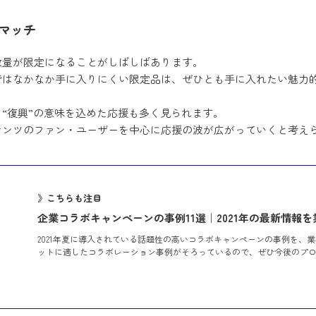
マッチ
数量が限定になることがしばしばあります。
ではなかなか手に入りにくい限定品は、ぜひとも手に入れたい魅力
。
“復興”の意味を込めた応援も多く見られます。
テンツのファン・ユーザーを中心に応援の波が広がっていくと考え
》こちらも注目
企業コラボキャンペーンの事例11選｜2021年の最新情報
2021年夏に導入されている話題性の高いコラボキャンペーンの事例を、
ットに適したコラボレーション事例がそろっているので、ぜひ今後のプ