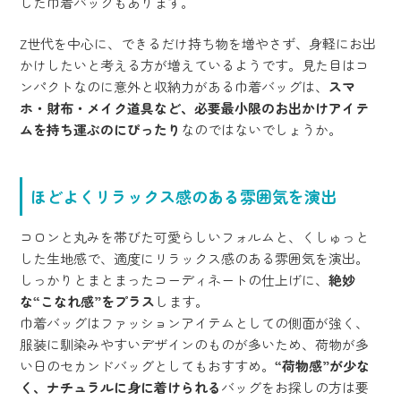
した巾着バッグもあります。
Z世代を中心に、できるだけ持ち物を増やさず、身軽にお出
かけしたいと考える方が増えているようです。見た目はコ
ンパクトなのに意外と収納力がある巾着バッグは、
スマ
ホ・財布・メイク道具など、必要最小限のお出かけアイテ
ムを持ち運ぶのにぴったり
なのではないでしょうか。
ほどよくリラックス感のある雰囲気を演出
コロンと丸みを帯びた可愛らしいフォルムと、くしゅっと
した生地感で、適度にリラックス感のある雰囲気を演出。
しっかりとまとまったコーディネートの仕上げに、
絶妙
な“こなれ感”をプラス
します。
巾着バッグはファッションアイテムとしての側面が強く、
服装に馴染みやすいデザインのものが多いため、荷物が多
い日のセカンドバッグとしてもおすすめ。
“荷物感”が少な
く、ナチュラルに身に着けられる
バッグをお探しの方は要