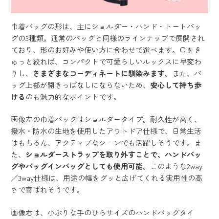
巾着バッグの形は、主にショルダー・ハンド・トートバッ
グの3種類。通常のバッグと同様のラインナップで展開され
ており、形のお好みや使い方に合わせて選べます。口をき
ゅっと絞れば、コンパクトで可愛らしいルックスに早変わ
りし、
さまざまなコーディネートに馴染みます
。また、バ
ッグ上部が開きっぱなしにならないため、
安心して持ち歩
ける
のも魅力的なポイントです。
画像左の巾着バッグはショルダータイプ。耐久性が高く、
撥水・防水の生地を使用したアウトドア仕様で、日常生活
はもちろん、アクティブなシーンでも活躍しそうです。ま
た、
ショルダーストラップを取り外すことで、ハンドバッ
グやバッグインバッグとしても使用可能
。このような2way
／3way仕様は、用途の幅をグッと広げてくれる実用性の高
さで喜ばれそうです。
画像右は、小ぶりな手のひらサイズのハンドバッグタイ