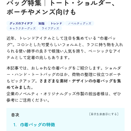
バッグ特集｜トート・ショルダー、
ポーチやメンズ向けも
グッズのアイデア
知識
トレンド
ノベルティグッズ
キャラクターグッズ
ライブグッズ
近年、トレンドアイテムとして注目を集めている “巾着バッ
グ”。コロンとした可愛らしいフォルムと、ラフに持ち物を入れ
られる使い勝手の良さで根強い人気を誇り、ベーシックなアイ
テムとして定着の兆しもあります。
本記事では、おしゃれな巾着バッグをご紹介します。ショルダ
ー・ハンド・トートバッグのほか、荷物の整理に役立つポーチ
もピックアップ。
さまざまな素材・デザインの巾着バッグを集
めてみました
。
企業のノベルティ・オリジナルグッズ作製の担当者様は、ぜひ
参考にご活用ください。
目次
巾着バッグの特徴