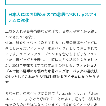
日本人にはお馴染みの”巾着袋”がおしゃれアイ
テムに進化
上履き入れやお弁当袋などの形で、日本人が古くから親し
んできた“巾着袋”。
近年、紐を引っ張って口を閉じる、巾着の機構をバッグに
落とし込んだアイテムが「巾着バッグ」として注目されて
います。ラグジュアリーブランドを含むさまざまなブラン
ドが巾着バッグを発表し、一時は大きな話題となりました
が、2023年現在ではすでに定着化の兆しも。
ファッショナ
ブルで使い勝手にも優れた巾着バッグは、バッグの選択肢
の1つとしてこれからも選ばれ続けるアイテムになりそう
で
す。
ちなみに、巾着バッグは英語で「draw string bag」「draw
string pouch」などと呼ばれることが多く、紐を引っ張る動
作そのものが呼称になっています。日本的なイメージもあ