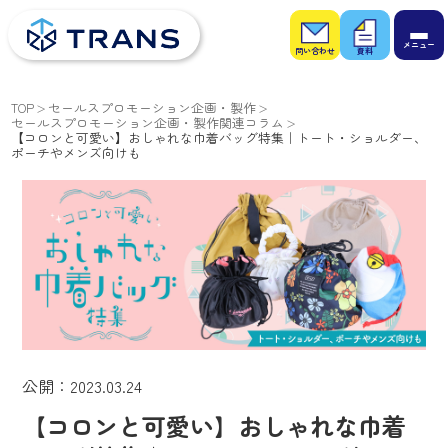
お問
お役
い合
立ち
わせ
資料
TOP
セールスプロモーション企画・製作
セールスプロモーション企画・製作関連コラム
【コロンと可愛い】おしゃれな巾着バッグ特集｜トート・ショルダー、
ポーチやメンズ向けも
公開：2023.03.24
【コロンと可愛い】おしゃれな巾着