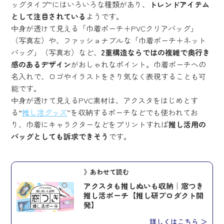
ッグタイプ”にはいろいろな種類があり、
トレンドアイテム
として注目されている
ようです。
中身が透けて見える「巾着ポーチ＋PVCクリアバッグ」
（写真左）や、ファッショナブルな「巾着ポーチ＋ネット
バッグ」（写真右）など、
2重構造ならではの複雑で奥行き
感のあるデザイン
がおしゃれなポイント。巾着ポーチへの
名入れで、ロゴやイラストをさり気なく表現することも可
能です。
中身が透けて見えるPVC素材は、アクスタをはじめとす
る“
推し活グッズ
”を収納するポーチなどでも使われてお
り、巾着にキャラクターなどをプリントすれば
推し活用の
バッグとしても訴求できそう
です。
》あわせて読む
アクスタも推しぬいも収納｜窓つき
推し活ポーチ【推し研プロダクト開
発】
詳しくはこちら ＞