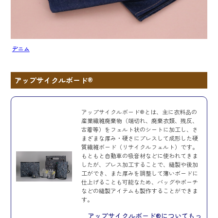
デニム
アップサイクルボード®
アップサイクルボード®とは、主に衣料品の
産業繊維廃棄物（端切れ、廃棄衣類、残反、
古着等）をフェルト状のシートに加工し、さ
まざまな厚み・硬さにプレスして成形した硬
質繊維ボード（リサイクルフェルト）です。
もともと自動車の吸音材などに使われてきま
したが、プレス加工することで、縫製や後加
工ができ、また厚みを調整して薄いボードに
仕上げることも可能なため、バッグやポーチ
などの縫製アイテムも製作することができま
す。
アップサイクルボード®についてもっ