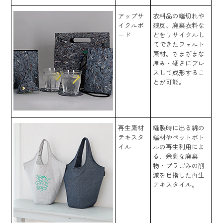
アップサ
衣料品の端切れや
イクルボ
残反、廃棄衣料な
ード
どをリサイクルし
てできたフェルト
素材。さまざまな
厚み・硬さにプレ
スして成形するこ
とが可能。
再生素材
縫製時に出る綿の
テキスタ
端材やペットボト
イル
ルの再生利用によ
る、余剰な廃棄
物・プラごみの削
減を目指した再生
テキスタイル。