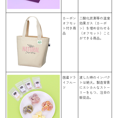
カーボン
二酸化炭素等の温室
オフセッ
効果ガス（カーボ
ト付き商
ン）を埋め合わせる
品
（オフセット）こと
ができる商品。
国産ドラ
渡した時のインパク
イフルー
トは絶大。製造背景
ツ
にエシカルなストー
リーをもつ、注目の
販促品。