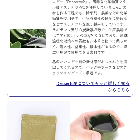
レザー『Desserto®』。有毒な化学物質フタ
ル酸エステルやPVCを使用していません。素
材を作る工程でも、除草剤・農薬などの化学
物質を使用せず、生物多様性の保全に努める
などサステナブルな取り組みをしています。
サボテンは天然の炭素吸収源で、生産農場で
は年間8,100トンのCO₂を吸収しており、地球
温暖化対策への貢献も。本革と比べて柔らか
く、耐久性、堅牢性、撥水性があるので、幅
広い用途で使用できる素材です。
品のいいレザー調の素材感がおしゃれさを演
出してくれるので、バッグやポーチなどのフ
ァッショングッズに最適です。
Desserto®についてもっと詳しく知る
ならこちら