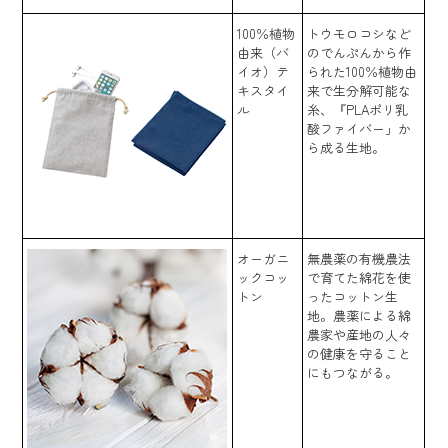
100％植物
トウモロコシなど
由来（バ
のでんぷんから作
イオ）テ
られた100％植物由
キスタイ
来で生分解可能な
ル
糸、『PLAポリ乳
酸ファイバー」か
ら成る生地。
オーガニ
無農薬の有機農法
ックコッ
で育てた綿花を使
トン
ったコットン生
地。農薬による綿
農家や産地の人々
の健康を守ること
にもつながる。