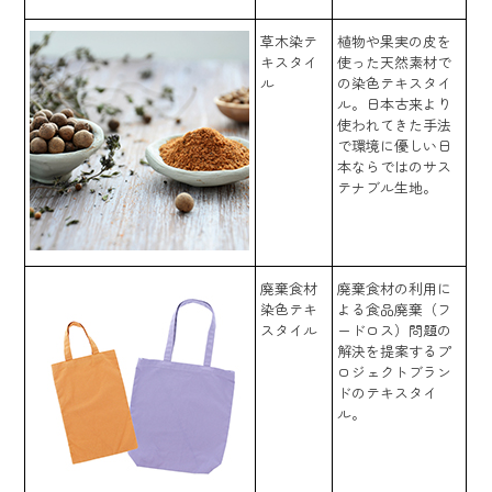
草木染テ
植物や果実の皮を
キスタイ
使った天然素材で
ル
の染色テキスタイ
ル。日本古来より
使われてきた手法
で環境に優しい日
本ならではのサス
テナブル生地。
廃棄食材
廃棄食材の利用に
染色テキ
よる食品廃棄（フ
スタイル
ードロス）問題の
解決を提案するプ
ロジェクトブラン
ドのテキスタイ
ル。