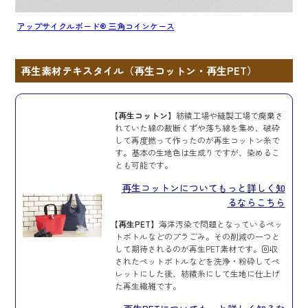
アップサイクルボード® 三角コインケース
再生素材テキスタイル（再生コットン・再生PET）
【再生コットン】
紡績工場や縫製工場で廃棄さ
れていた綿の裁断くずや落ち綿を集め、破砕
して再度撚って作ったのが再生コットン糸で
す。基本の生地色は生成りですが、染めるこ
とも可能です。
再生コットンについてもっと詳しく知
るならこちら
【再生PET】
海洋汚染で問題となっているペッ
トボトルなどのプラごみ。その削減の一つと
して期待されるのが再生PET素材です。回収
されたペットボトルなどを洗浄・粉砕してペ
レットにした後、紡績糸にして生地に仕上げ
た再生繊維です。