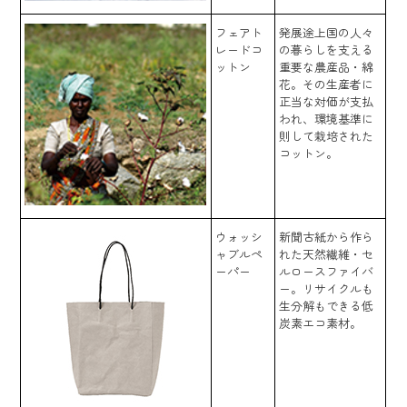
フェアト
発展途上国の人々
レードコ
の暮らしを支える
ットン
重要な農産品・綿
花。その生産者に
正当な対価が支払
われ、環境基準に
則して栽培された
コットン。
ウォッシ
新聞古紙から作ら
ャブルペ
れた天然繊維・セ
ーパー
ルロースファイバ
ー。リサイクルも
生分解もできる低
炭素エコ素材。