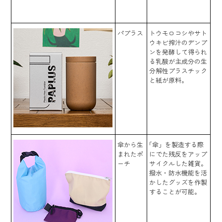
パプラス
トウモロコシやサト
ウキビ搾汁のデンプ
ンを発酵して得られ
る乳酸が主成分の生
分解性プラスチック
と紙が原料。
傘から生
「傘」を製造する際
まれたポ
にでた残反をアップ
ーチ
サイクルした雑貨。
撥水・防水機能を活
かしたグッズを作製
することが可能。