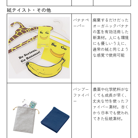
紙テイスト・その他
バナナペ
廃棄するだけだった
ーパー
オーガニックバナナ
の茎を有効活用した
新素材。人にも環境
にも優しいうえに、
通常の紙と同じよう
な感覚で使用可能
バンブー
農薬や化学肥料がな
ファイバ
くても成長が早く、
ー
丈夫な竹を使ったフ
ァイバー素材。古く
から日本でも使われ
てきた伝統素材。