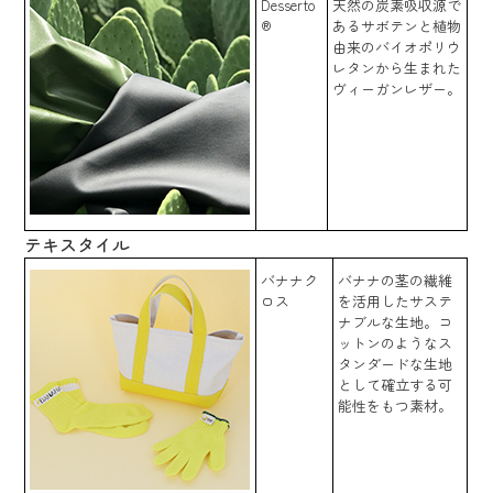
Desserto
天然の炭素吸収源で
®
あるサボテンと植物
由来のバイオポリウ
レタンから生まれた
ヴィーガンレザー。
テキスタイル
バナナク
バナナの茎の繊維
ロス
を活用したサステ
ナブルな生地。コ
ットンのようなス
タンダードな生地
として確立する可
能性をもつ素材。