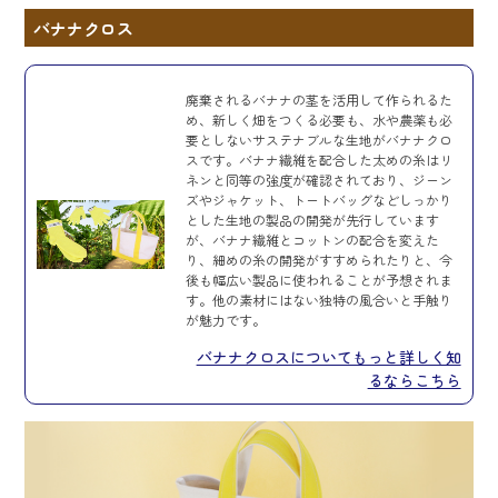
バナナクロス
廃棄されるバナナの茎を活用して作られるた
め、新しく畑をつくる必要も、水や農薬も必
要としないサステナブルな生地がバナナクロ
スです。バナナ繊維を配合した太めの糸はリ
ネンと同等の強度が確認されており、ジーン
ズやジャケット、トートバッグなどしっかり
とした生地の製品の開発が先行しています
が、バナナ繊維とコットンの配合を変えた
り、細めの糸の開発がすすめられたりと、今
後も幅広い製品に使われることが予想されま
す。他の素材にはない独特の風合いと手触り
が魅力です。
バナナクロスについてもっと詳しく知
るならこちら