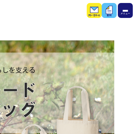
お問
お役
い合
立ち
わせ
資料