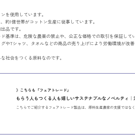
トンを使用しています。
上、約1億世帯がコットン生産に従事しています。
輸出品です。
ード基準は、危険な農薬の禁止や、公正な価格での取引を保証して
ッグやTシャツ、タオルなどの商品の売り上げにより労働環境が改
ルな社会をつくる原料なのです。
》こちらも『フェアトレード』
もらう人もつくる人も嬉しいサステナブルなノベルティ｜
こちらでご紹介するフェアトレード製品は、原料生産農家の支援ではな