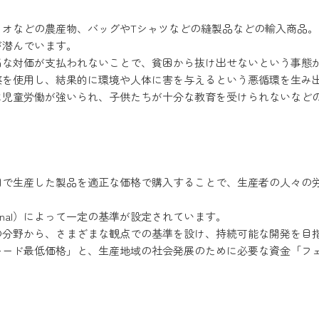
カオなどの農産物、バッグやTシャツなどの縫製品などの輸入商品。
が潜んでいます。
当な対価が支払われないことで、貧困から抜け出せないという事態
薬を使用し、結果的に環境や人体に害を与えるという悪循環を生み
に児童労働が強いられ、子供たちが十分な教育を受けられないなど
国で生産した製品を適正な価格で購入することで、生産者の人々の
national）によって一定の基準が設定されています。
の分野から、さまざまな観点での基準を設け、持続可能な開発を目
レード最低価格」と、生産地域の社会発展のために必要な資金「フ