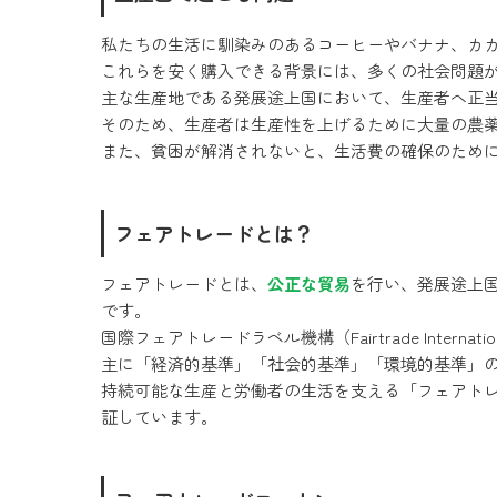
私たちの生活に馴染みのあるコーヒーやバナナ、カ
これらを安く購入できる背景には、多くの社会問題
主な生産地である発展途上国において、生産者へ正
そのため、生産者は生産性を上げるために大量の農
また、貧困が解消されないと、生活費の確保のため
フェアトレードとは？
フェアトレードとは、
公正な貿易
を行い、発展途上
です。
国際フェアトレードラベル機構（Fairtrade Inter
主に「経済的基準」「社会的基準」「環境的基準」
持続可能な生産と労働者の生活を支える「フェアト
証しています。