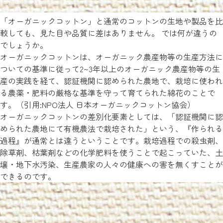
「オーガニックコットン」と通常のコットンの生地や製品を比
較しても、見た目や品質に差はありません。 では何が違うの
でしょうか。
オーガニックコットンは、オーガニック農産物等の生産方法に
ついての基準に従って2~3年以上のオーガニック農産物等の生
産の実践を経て、認証機関に認められた農地で、栽培に使われ
る農薬・肥料の厳格な基準を守って育てられた綿花のことで
す。（引用:NPO法人 日本オーガニックコットン協会）
オーガニックコットンの差別化要素としては、「認証機関に認
められた農地にて有機農法で栽培された」という、『作られる
過程』が通常とは違うということです。栽培過程での殺虫剤、
除草剤、枯葉剤などの化学肥料を使うことで起こっていた、土
壌・地下水汚染、生産農家の人々の健康への害を無くすことが
できるのです。