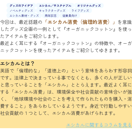
グッズのアイデア
エシカル／サステナブル
オリジナルグッズ
ノベルティグッズ
キャラクターグッズ
ライブグッズ
エシカル素材・グッズ
周年記念
従業員向け
「エシカル消費（倫理的消費）」
今回は、最近話題の
を意識
したグッズ企画の一例として『オーガニックコットン』を使っ
たアイテムをご紹介します。
最近よく耳にする『オーガニックコットン』の特徴や、オーガ
ニックコットンを使ったアイテムをご紹介してゆきます。
エシカルとは？
英語で「倫理的な」「道徳上の」という意味をあらわす形容詞
です。法律上で決まっている事でなくとも、多くの人が正しい
と思っていることを「エシカル」ととらえます。最近よく耳に
する「エシカル消費」は、環境保全や社会貢献の意味合いが強
く、「地球環境や社会のことを考えて作られたものを購入・消
費すること」をあらわしているようです。身近で行動しやすい
社会貢献の１つとして、エシカル消費があげられます。
エシカルに関するコラムを見る